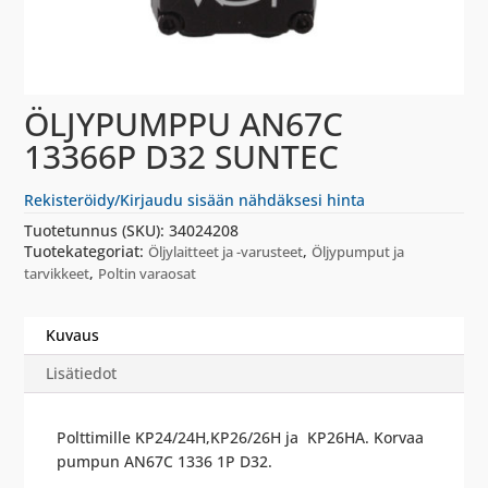
ÖLJYPUMPPU AN67C
13366P D32 SUNTEC
Rekisteröidy/Kirjaudu sisään nähdäksesi hinta
Tuotetunnus (SKU):
34024208
Tuotekategoriat:
,
Öljylaitteet ja -varusteet
Öljypumput ja
,
tarvikkeet
Poltin varaosat
Kuvaus
Lisätiedot
Polttimille KP24/24H,KP26/26H ja KP26HA. Korvaa
pumpun AN67C 1336 1P D32.