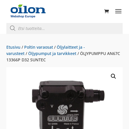
ducts
rch
Products
search
Etusivu
/
Poltin varaosat
/
Öljylaitteet ja -
varusteet
/
Öljypumput ja tarvikkeet
/ ÖLJYPUMPPU AN67C
13366P D32 SUNTEC