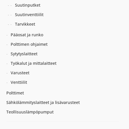
Suutinputket
Suutinventtiilit
Tarvikkeet
Pääosat ja runko
Polttimen ohjaimet
Sytytyslaitteet
Työkalut ja mittalaitteet
Varusteet
Venttiilit
Polttimet
Sähkölämmityslaitteet ja lisävarusteet
Teollisuuslämpöpumput