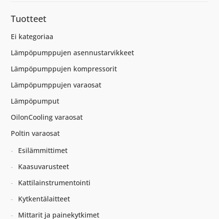
Tuotteet
Ei kategoriaa
Lämpöpumppujen asennustarvikkeet
Lämpöpumppujen kompressorit
Lämpöpumppujen varaosat
Lämpöpumput
OilonCooling varaosat
Poltin varaosat
Esilämmittimet
Kaasuvarusteet
Kattilainstrumentointi
Kytkentälaitteet
Mittarit ja painekytkimet