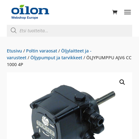
ducts
rch
Products
search
Etusivu
/
Poltin varaosat
/
Öljylaitteet ja -
varusteet
/
Öljypumput ja tarvikkeet
/ ÖLJYPUMPPU AJV6 CC
1000 4P