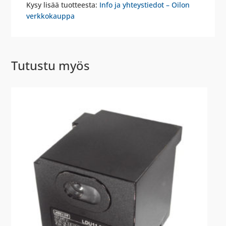
Kysy lisää tuotteesta:
Info ja yhteystiedot – Oilon
verkkokauppa
Tutustu myös