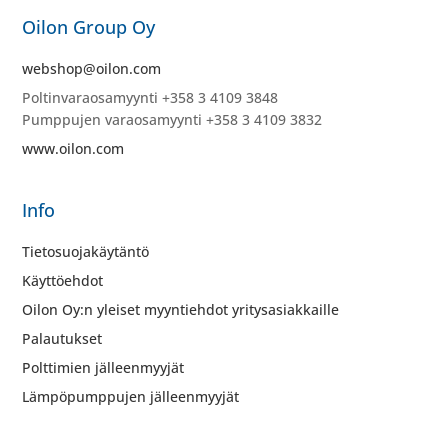
Oilon Group Oy
webshop@oilon.com
Poltinvaraosamyynti +358 3 4109 3848
Pumppujen varaosamyynti +358 3 4109 3832
www.oilon.com
Info
Tietosuojakäytäntö
Käyttöehdot
Oilon Oy:n yleiset myyntiehdot yritysasiakkaille
Palautukset
Polttimien jälleenmyyjät
Lämpöpumppujen jälleenmyyjät