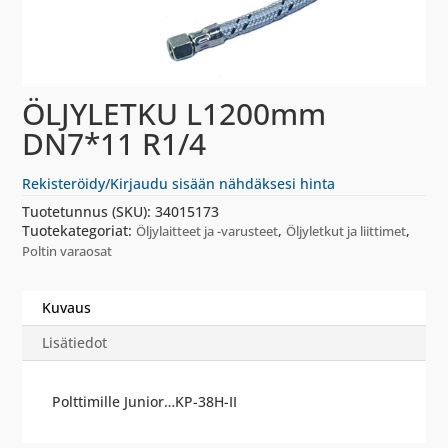
ÖLJYLETKU L1200mm
DN7*11 R1/4
Rekisteröidy/Kirjaudu sisään nähdäksesi hinta
Tuotetunnus (SKU):
34015173
Tuotekategoriat:
,
,
Öljylaitteet ja -varusteet
Öljyletkut ja liittimet
Poltin varaosat
Kuvaus
Lisätiedot
Polttimille Junior…KP-38H-II