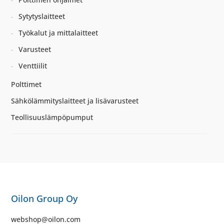
Sytytyslaitteet
Työkalut ja mittalaitteet
Varusteet
Venttiilit
Polttimet
Sähkölämmityslaitteet ja lisävarusteet
Teollisuuslämpöpumput
Oilon Group Oy
webshop@oilon.com