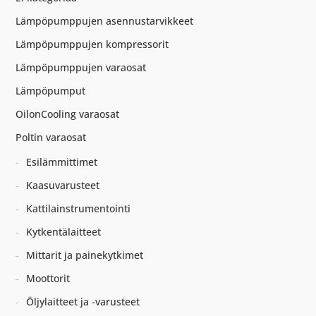
Lämpöpumppujen asennustarvikkeet
Lämpöpumppujen kompressorit
Lämpöpumppujen varaosat
Lämpöpumput
OilonCooling varaosat
Poltin varaosat
Esilämmittimet
Kaasuvarusteet
Kattilainstrumentointi
Kytkentälaitteet
Mittarit ja painekytkimet
Moottorit
Öljylaitteet ja -varusteet