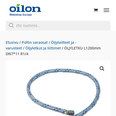
ducts
rch
Products
search
Etusivu
/
Poltin varaosat
/
Öljylaitteet ja -
varusteet
/
Öljyletkut ja liittimet
/ ÖLJYLETKU L1200mm
DN7*11 R1/4