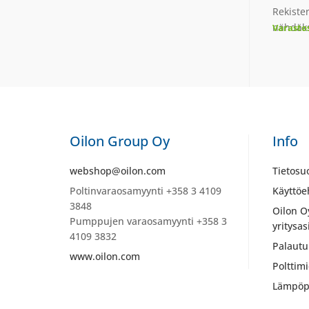
Rekiste
nähdäks
Varasto
Oilon Group Oy
Info
webshop@oilon.com
Tietosu
Poltinvaraosamyynti +358 3 4109
Käyttöe
3848
Oilon O
Pumppujen varaosamyynti +358 3
yritysas
4109 3832
Palautu
www.oilon.com
Polttim
Lämpöp