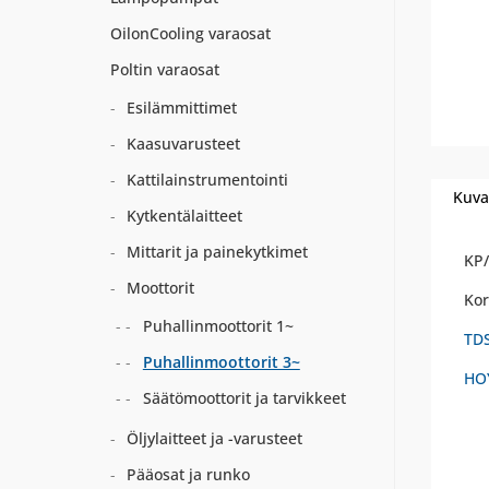
OilonCooling varaosat
Poltin varaosat
Esilämmittimet
Kaasuvarusteet
Kattilainstrumentointi
Kuva
Kytkentälaitteet
Mittarit ja painekytkimet
KP
Moottorit
Kor
Puhallinmoottorit 1~
TD
Puhallinmoottorit 3~
HO
Säätömoottorit ja tarvikkeet
Öljylaitteet ja -varusteet
Pääosat ja runko