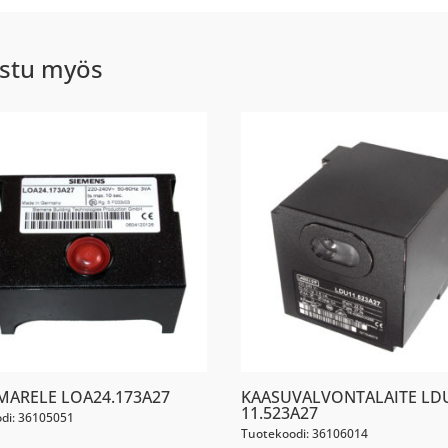
stu myös
MARELE LOA24.173A27
KAASUVALVONTALAITE LD
11.523A27
di: 36105051
Tuotekoodi: 36106014