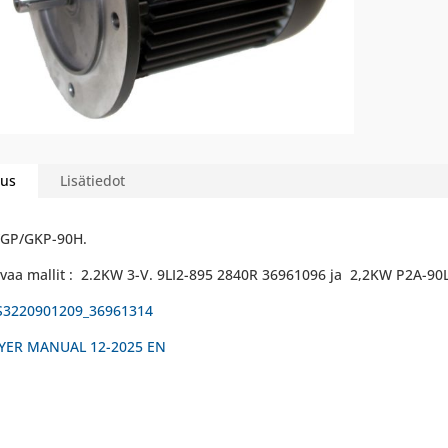
us
Lisätiedot
/GP/GKP-90H.
vaa mallit : 2.2KW 3-V. 9LI2-895 2840R 36961096 ja 2,2KW P2A-90
S3220901209_36961314
YER MANUAL 12-2025 EN