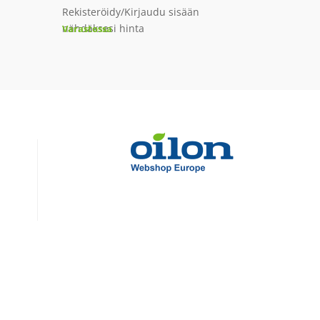
Rekisteröidy/Kirjaudu sisään
nähdäksesi hinta
Varastossa