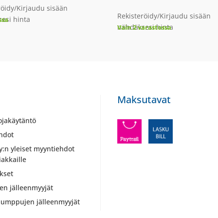
röidy/Kirjaudu sisään
Rekisteröidy/Kirjaudu sisään
esi hinta
ssa
nähdäksesi hinta
Vain 2 varastossa
Maksutavat
ojakäytäntö
hdot
y:n yleiset myyntiehdot
iakkaille
kset
ien jälleenmyyjät
umppujen jälleenmyyjät