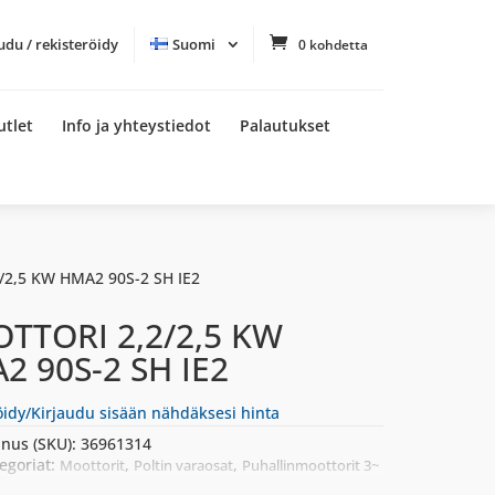
udu / rekisteröidy
Suomi
0 kohdetta
utlet
Info ja yhteystiedot
Palautukset
/2,5 KW HMA2 90S-2 SH IE2
TTORI 2,2/2,5 KW
2 90S-2 SH IE2
öidy/Kirjaudu sisään nähdäksesi hinta
nus (SKU):
36961314
egoriat:
,
,
Moottorit
Poltin varaosat
Puhallinmoottorit 3~