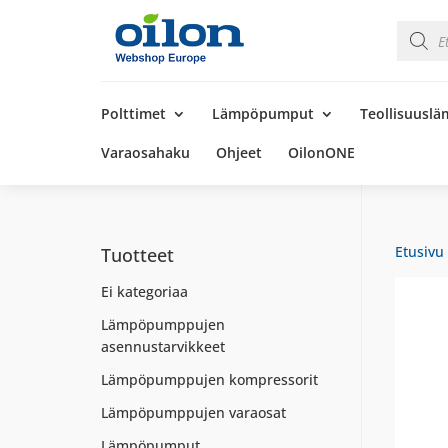
Product
search
Products
search
Polttimet
Lämpöpumput
Teollisuusl
Varaosahaku
Ohjeet
OilonONE
Etusivu
Tuotteet
Ei kategoriaa
Lämpöpumppujen
asennustarvikkeet
Lämpöpumppujen kompressorit
Lämpöpumppujen varaosat
Lämpöpumput