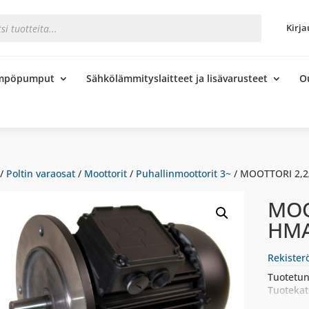
s
Kirja
ämpöpumput
Sähkölämmityslaitteet ja lisävarusteet
O
/
Poltin varaosat
/
Moottorit
/
Puhallinmoottorit 3~
/ MOOTTORI 2,2
MOO
HMA
Rekister
Tuotetun
Tuotekat