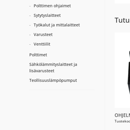
Polttimen ohjaimet
Sytytyslaitteet
Tutu
Työkalut ja mittalaitteet
Varusteet
Venttiilit
Polttimet
Sähkölämmityslaitteet ja
lisävarusteet
Teollisuuslämpöpumput
OHJEL
Tuotekoo