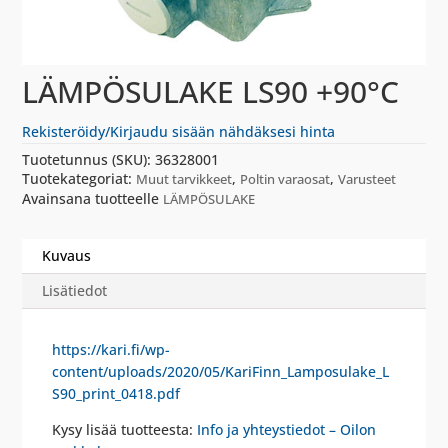
LÄMPÖSULAKE LS90 +90°C
Rekisteröidy/Kirjaudu sisään nähdäksesi hinta
Tuotetunnus (SKU):
36328001
Tuotekategoriat:
,
,
Muut tarvikkeet
Poltin varaosat
Varusteet
Avainsana tuotteelle
LÄMPÖSULAKE
Kuvaus
Lisätiedot
https://kari.fi/wp-
content/uploads/2020/05/KariFinn_Lamposulake_L
S90_print_0418.pdf
Kysy lisää tuotteesta:
Info ja yhteystiedot – Oilon