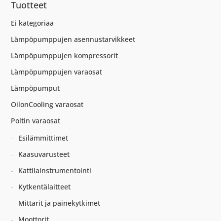
Tuotteet
Ei kategoriaa
Lämpöpumppujen asennustarvikkeet
Lämpöpumppujen kompressorit
Lämpöpumppujen varaosat
Lämpöpumput
OilonCooling varaosat
Poltin varaosat
Esilämmittimet
Kaasuvarusteet
Kattilainstrumentointi
Kytkentälaitteet
Mittarit ja painekytkimet
Moottorit