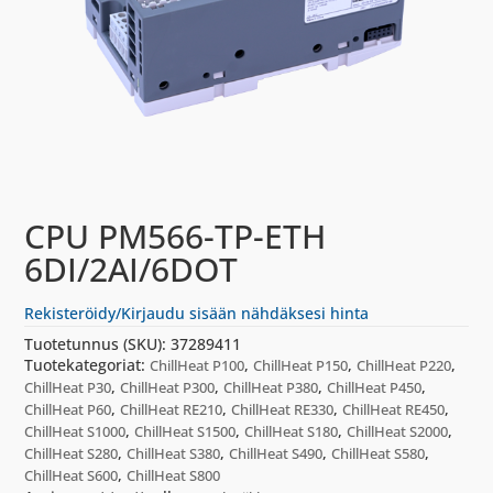
CPU PM566-TP-ETH
6DI/2AI/6DOT
Rekisteröidy/Kirjaudu sisään nähdäksesi hinta
Tuotetunnus (SKU):
37289411
Tuotekategoriat:
,
,
,
ChillHeat P100
ChillHeat P150
ChillHeat P220
,
,
,
,
ChillHeat P30
ChillHeat P300
ChillHeat P380
ChillHeat P450
,
,
,
,
ChillHeat P60
ChillHeat RE210
ChillHeat RE330
ChillHeat RE450
,
,
,
,
ChillHeat S1000
ChillHeat S1500
ChillHeat S180
ChillHeat S2000
,
,
,
,
ChillHeat S280
ChillHeat S380
ChillHeat S490
ChillHeat S580
,
ChillHeat S600
ChillHeat S800