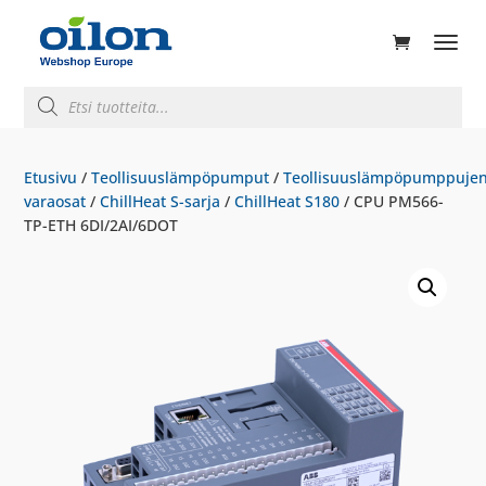
ducts
rch
Products
search
Etusivu
/
Teollisuuslämpöpumput
/
Teollisuuslämpöpumppuje
varaosat
/
ChillHeat S-sarja
/
ChillHeat S180
/ CPU PM566-
TP-ETH 6DI/2AI/6DOT