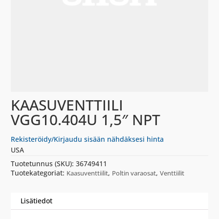
KAASUVENTTIILI
VGG10.404U 1,5″ NPT
Rekisteröidy/Kirjaudu sisään nähdäksesi hinta
USA
Tuotetunnus (SKU):
36749411
Tuotekategoriat:
,
,
Kaasuventtiilit
Poltin varaosat
Venttiilit
Lisätiedot