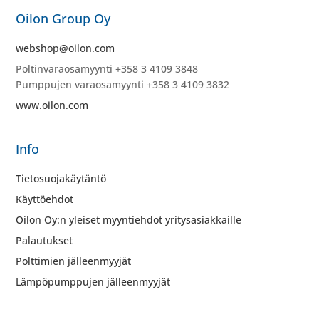
Oilon Group Oy
webshop@oilon.com
Poltinvaraosamyynti +358 3 4109 3848
Pumppujen varaosamyynti +358 3 4109 3832
www.oilon.com
Info
Tietosuojakäytäntö
Käyttöehdot
Oilon Oy:n yleiset myyntiehdot yritysasiakkaille
Palautukset
Polttimien jälleenmyyjät
Lämpöpumppujen jälleenmyyjät