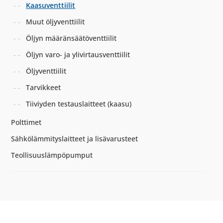
Kaasuventtiilit
Muut öljyventtiilit
Öljyn määränsäätöventtiilit
Öljyn varo- ja ylivirtausventtiilit
Öljyventtiilit
Tarvikkeet
Tiiviyden testauslaitteet (kaasu)
Polttimet
Sähkölämmityslaitteet ja lisävarusteet
Teollisuuslämpöpumput