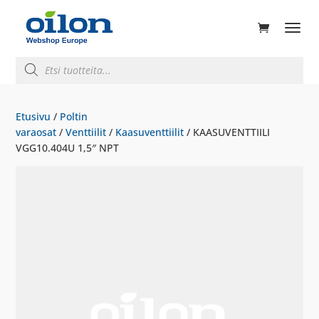
ducts
rch
Products
search
Etusivu
/
Poltin
varaosat
/
Venttiilit
/
Kaasuventtiilit
/ KAASUVENTTIILI
VGG10.404U 1,5″ NPT