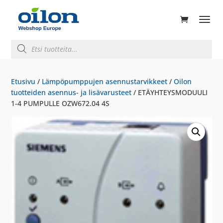
ducts
rch
Products
search
Etusivu
/
Lämpöpumppujen asennustarvikkeet
/
Oilon
tuotteiden asennus- ja lisävarusteet
/ ETÄYHTEYSMODUULI
1-4 PUMPULLE OZW672.04 4S