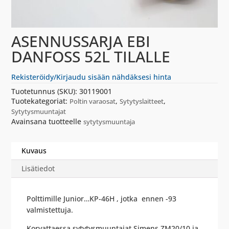
ASENNUSSARJA EBI
DANFOSS 52L TILALLE
Rekisteröidy/Kirjaudu sisään nähdäksesi hinta
Tuotetunnus (SKU):
30119001
Tuotekategoriat:
,
,
Poltin varaosat
Sytytyslaitteet
Sytytysmuuntajat
Avainsana tuotteelle
sytytysmuuntaja
Kuvaus
Lisätiedot
Polttimille Junior…KP-46H , jotka ennen -93
valmistettuja.
Korvattaessa sytytysmuuntajat Simens ZM20/10 ja