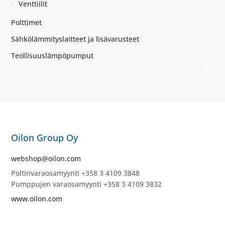
Venttiilit
Polttimet
Sähkölämmityslaitteet ja lisävarusteet
Teollisuuslämpöpumput
Oilon Group Oy
webshop@oilon.com
Poltinvaraosamyynti +358 3 4109 3848
Pumppujen varaosamyynti +358 3 4109 3832
www.oilon.com