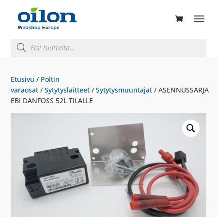
ducts
rch
Products
search
Etusivu
/
Poltin
varaosat
/
Sytytyslaitteet
/
Sytytysmuuntajat
/ ASENNUSSARJA
EBI DANFOSS 52L TILALLE