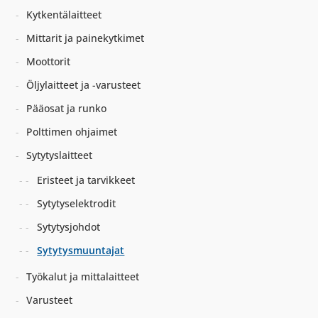
Kytkentälaitteet
Mittarit ja painekytkimet
Moottorit
Öljylaitteet ja -varusteet
Pääosat ja runko
Polttimen ohjaimet
Sytytyslaitteet
Eristeet ja tarvikkeet
Sytytyselektrodit
Sytytysjohdot
Sytytysmuuntajat
Työkalut ja mittalaitteet
Varusteet