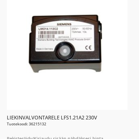
LIEKINVALVONTARELE LFS1.21A2 230V
Tuotekoodi: 36215132
Rekisteröidy/Kirjaudu sisään nähdäksesi hinta