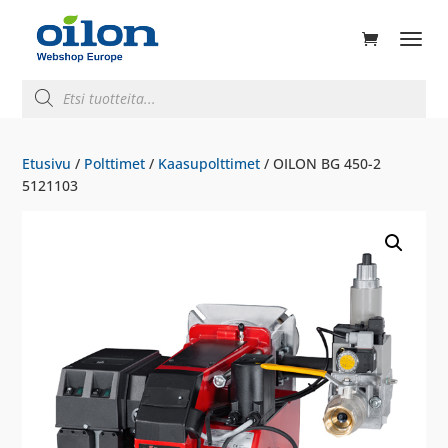
ducts
rch
Products
search
Etusivu
/
Polttimet
/
Kaasupolttimet
/ OILON BG 450-2
5121103