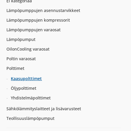
Ei kategoriaa
Lämpöpumppujen asennustarvikkeet
Lämpöpumppujen kompressorit
Lämpöpumppujen varaosat
Lämpöpumput
OilonCooling varaosat
Poltin varaosat
Polttimet
Kaasupolttimet
Öljypolttimet
Yhdistelmäpolttimet
Sähkölämmityslaitteet ja lisävarusteet
Teollisuuslämpöpumput