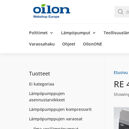
Product
search
Products
search
Polttimet
Lämpöpumput
Teollisuusl
Varaosahaku
Ohjeet
OilonONE
Etusivu
Tuotteet
RE 
Ei kategoriaa
Lämpöpumppujen
Showing
asennustarvikkeet
Lämpöpumppujen kompressorit
Lämpöpumppujen varaosat
Ilma-vesilämpöpumput