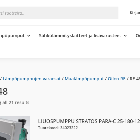
s
Kirja
ämpöpumput
Sähkölämmityslaitteet ja lisävarusteet
O
/
Lämpöpumppujen varaosat
/
Maalämpöpumput
/
Oilon RE
/ RE 4
48
 all 21 results
LIUOSPUMPPU STRATOS PARA-C 25-180-12
Tuotekoodi: 34023222