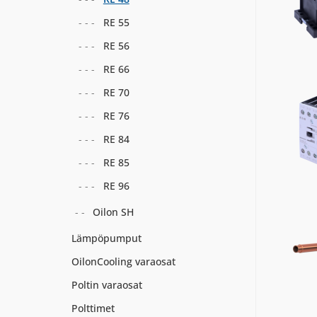
RE 55
RE 56
RE 66
RE 70
RE 76
RE 84
RE 85
RE 96
Oilon SH
Lämpöpumput
OilonCooling varaosat
Poltin varaosat
Polttimet