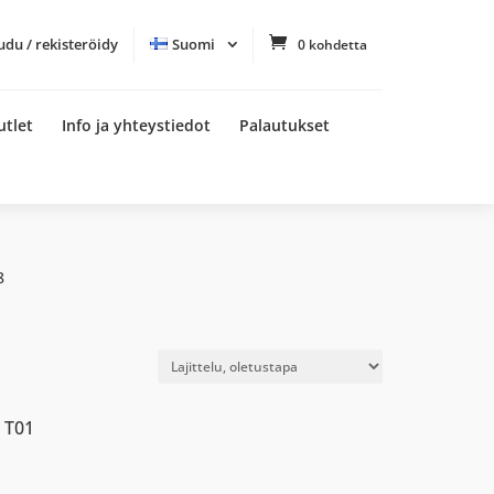
udu / rekisteröidy
Suomi
0 kohdetta
utlet
Info ja yhteystiedot
Palautukset
8
 T01