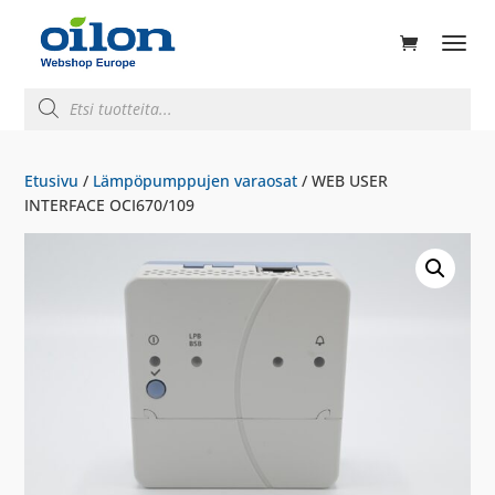
ducts
rch
Products
search
Etusivu
/
Lämpöpumppujen varaosat
/ WEB USER
INTERFACE OCI670/109