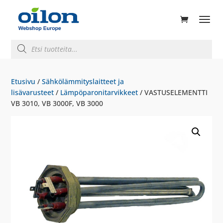
ducts
rch
Products
search
Etusivu
/
Sähkölämmityslaitteet ja
lisävarusteet
/
Lämpöparonitarvikkeet
/ VASTUSELEMENTTI
VB 3010, VB 3000F, VB 3000