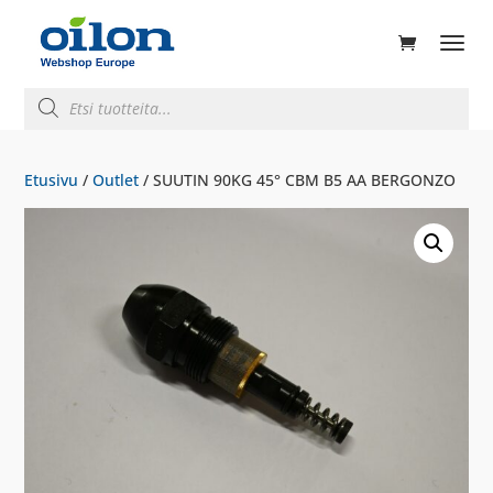
ducts
rch
Products
search
Etusivu
/
Outlet
/ SUUTIN 90KG 45° CBM B5 AA BERGONZO