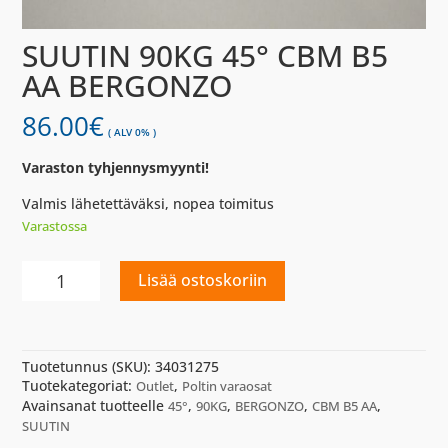
SUUTIN 90KG 45° CBM B5
AA BERGONZO
86.00
€
( ALV 0% )
Varaston tyhjennysmyynti!
Valmis lähetettäväksi, nopea toimitus
Varastossa
SUUTIN
Lisää ostoskoriin
90KG
45°
CBM
B5
Tuotetunnus (SKU):
34031275
AA
Tuotekategoriat:
,
Outlet
Poltin varaosat
BERGONZO
Avainsanat tuotteelle
,
,
,
,
45°
90KG
BERGONZO
CBM B5 AA
määrä
SUUTIN