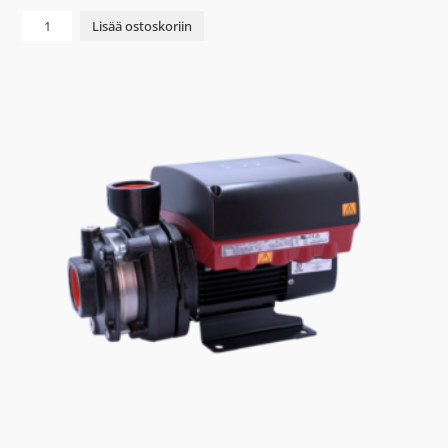
TIIVISTESARJA
Lisää ostoskoriin
AFI40R
W195/W196/W197/W198
määrä