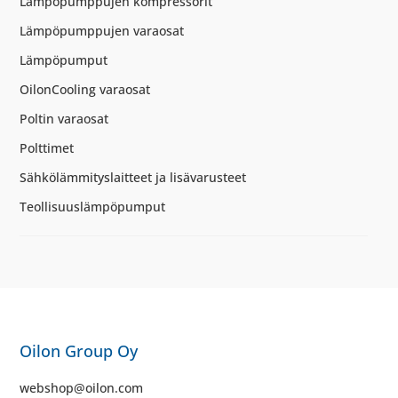
Lämpöpumppujen kompressorit
Lämpöpumppujen varaosat
Lämpöpumput
OilonCooling varaosat
Poltin varaosat
Polttimet
Sähkölämmityslaitteet ja lisävarusteet
Teollisuuslämpöpumput
Oilon Group Oy
webshop@oilon.com