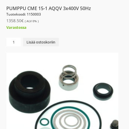
PUMPPU CME 15-1 AQQV 3x400V 50Hz
Tuotekoodi: 1150003
1358.50
€
( ALV 0% )
Varastossa
PUMPPU
Lisää ostoskoriin
CME
15-
1
AQQV
3x400V
50Hz
määrä