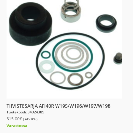
TIIVISTESARJA AFI40R W195/W196/W197/W198
Tuotekoodi: 34024385
315.00
€
( ALV 0% )
Varastossa