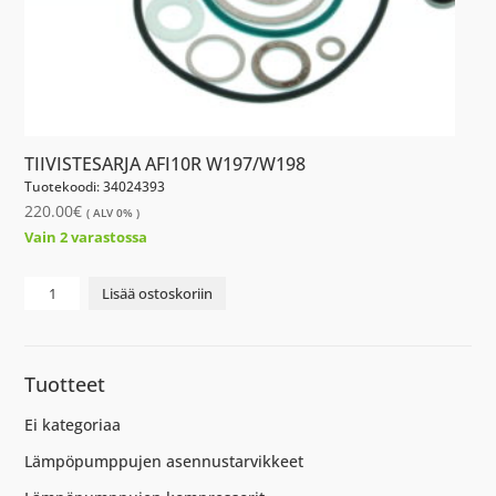
TIIVISTESARJA AFI10R W197/W198
Tuotekoodi: 34024393
220.00
€
( ALV 0% )
Vain 2 varastossa
TIIVISTESARJA
Lisää ostoskoriin
AFI10R
W197/W198
määrä
Tuotteet
Ei kategoriaa
Lämpöpumppujen asennustarvikkeet