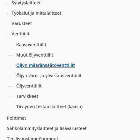
Sytytyslaitteet
Työkalut ja mittalaitteet
Varusteet
Venttiilit
Kaasuventtiilit
Muut öljyventtiilit
Öljyn määränsäätöventtiilit
Öljyn varo- ja ylivirtausventtiilit
Öljyventtiilit
Tarvikkeet
Tiiviyden testauslaitteet (kaasu)
Polttimet
Sähkölämmityslaitteet ja lisävarusteet
Teollisuuslämpöpumput