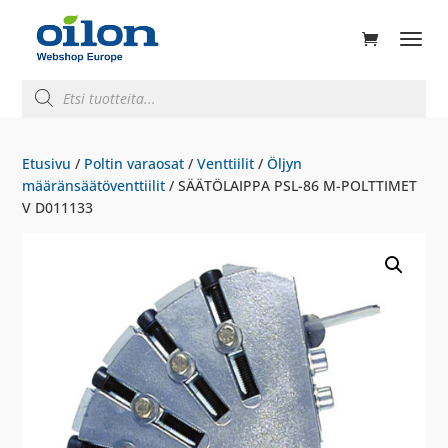
ducts
rch
Products
search
Etusivu
/
Poltin varaosat
/
Venttiilit
/
Öljyn
määränsäätöventtiilit
/ SÄÄTÖLAIPPA PSL-86 M-POLTTIMET
V D011133