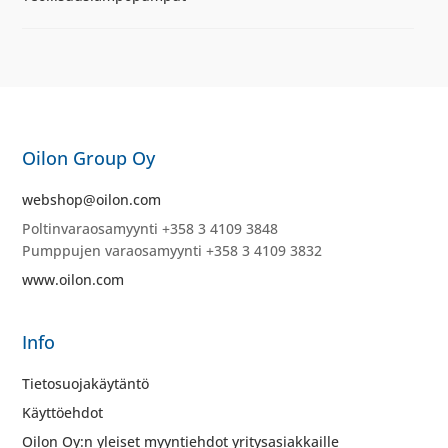
Oilon Group Oy
webshop@oilon.com
Poltinvaraosamyynti +358 3 4109 3848
Pumppujen varaosamyynti +358 3 4109 3832
www.oilon.com
Info
Tietosuojakäytäntö
Käyttöehdot
Oilon Oy:n yleiset myyntiehdot yritysasiakkaille