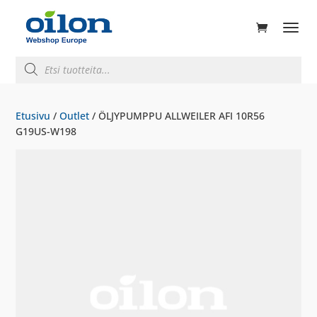
ducts
rch
Products
search
Etusivu
/
Outlet
/ ÖLJYPUMPPU ALLWEILER AFI 10R56
G19US-W198