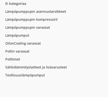
2500M3/
Ei kategoriaa
määrä
Lämpöpumppujen asennustarvikkeet
Lämpöpumppujen kompressorit
Lämpöpumppujen varaosat
Lämpöpumput
OilonCooling varaosat
Poltin varaosat
Polttimet
Sähkölämmityslaitteet ja lisävarusteet
Teollisuuslämpöpumput