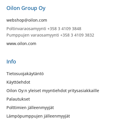
Oilon Group Oy
webshop@oilon.com
Poltinvaraosamyynti +358 3 4109 3848
Pumppujen varaosamyynti +358 3 4109 3832
www.oilon.com
Info
Tietosuojakäytäntö
Käyttöehdot
Oilon Oy:n yleiset myyntiehdot yritysasiakkaille
Palautukset
Polttimien jälleenmyyjät
Lämpöpumppujen jälleenmyyjät