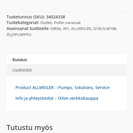
AFI
10R56
G19US-
Tuotetunnus (SKU):
34024338
W198
Tuotekategoriat:
,
Outlet
Poltin varaosat
määrä
Avainsanat tuotteelle
,
,
,
,
10R56
AFI
ALLWEILER
G19US-W198
ÖLJYPUMPPU
Kuvaus
Lisätiedot
Product ALLWEILER – Pumps, Solutions, Service
Info ja yhteystiedot – Oilon verkkokauppa
Tutustu myös