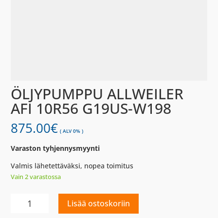
ÖLJYPUMPPU ALLWEILER
AFI 10R56 G19US-W198
875.00
€
( ALV 0% )
Varaston tyhjennysmyynti
Valmis lähetettäväksi, nopea toimitus
Vain 2 varastossa
ÖLJYPUMPPU
Lisää ostoskoriin
ALLWEILER