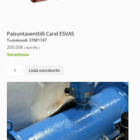
Paisuntaventtiili Carel E5VA5
Tuotekoodi: 37881747
200.00
€
( ALV 0% )
Varastossa
Paisuntaventtiili
Lisää ostoskoriin
Carel
E5VA5
määrä