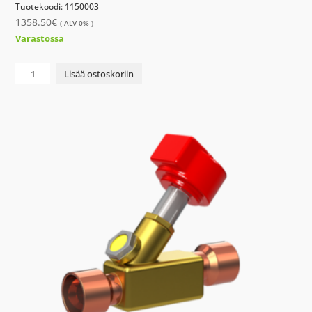
Tuotekoodi: 1150003
1358.50
€
( ALV 0% )
Varastossa
PUMPPU
Lisää ostoskoriin
CME
15-
1
AQQV
3x400V
50Hz
määrä