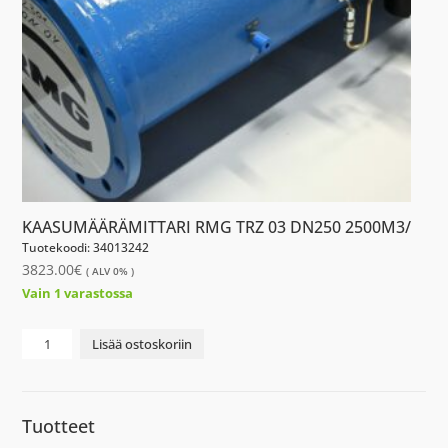
KAASUMÄÄRÄMITTARI RMG TRZ 03 DN250 2500M3/
Tuotekoodi: 34013242
3823.00
€
( ALV 0% )
Vain 1 varastossa
KAASUMÄÄRÄMITTARI
Lisää ostoskoriin
RMG
TRZ
03
Tuotteet
DN250