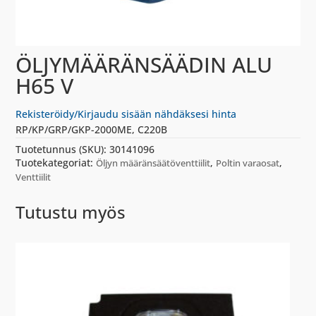
ÖLJYMÄÄRÄNSÄÄDIN ALU
H65 V
Rekisteröidy/Kirjaudu sisään nähdäksesi hinta
RP/KP/GRP/GKP-2000ME, C220B
Tuotetunnus (SKU):
30141096
Tuotekategoriat:
,
,
Öljyn määränsäätöventtiilit
Poltin varaosat
Venttiilit
Tutustu myös