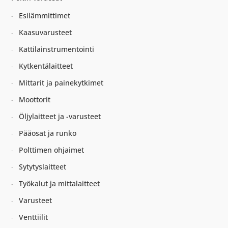
Esilämmittimet
Kaasuvarusteet
Kattilainstrumentointi
Kytkentälaitteet
Mittarit ja painekytkimet
Moottorit
Öljylaitteet ja -varusteet
Pääosat ja runko
Polttimen ohjaimet
Sytytyslaitteet
Työkalut ja mittalaitteet
Varusteet
Venttiilit