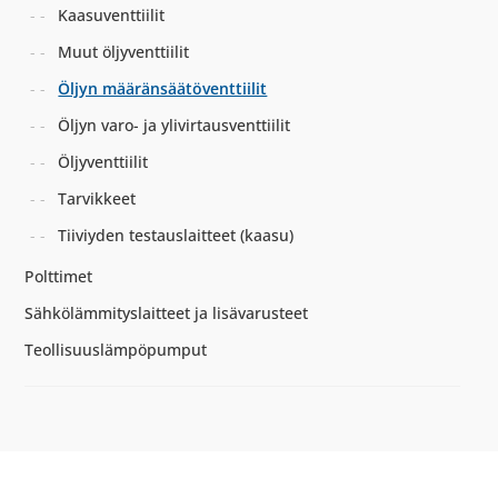
Kaasuventtiilit
Muut öljyventtiilit
Öljyn määränsäätöventtiilit
Öljyn varo- ja ylivirtausventtiilit
Öljyventtiilit
Tarvikkeet
Tiiviyden testauslaitteet (kaasu)
Polttimet
Sähkölämmityslaitteet ja lisävarusteet
Teollisuuslämpöpumput