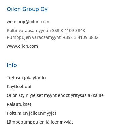
Oilon Group Oy
webshop@oilon.com
Poltinvaraosamyynti +358 3 4109 3848
Pumppujen varaosamyynti +358 3 4109 3832
www.oilon.com
Info
Tietosuojakäytäntö
Käyttöehdot
Oilon Oy:n yleiset myyntiehdot yritysasiakkaille
Palautukset
Polttimien jälleenmyyjät
Lämpöpumppujen jälleenmyyjät