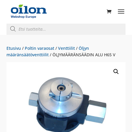
ducts
rch
Products
search
Etusivu
/
Poltin varaosat
/
Venttiilit
/
Öljyn
määränsäätöventtiilit
/ ÖLJYMÄÄRÄNSÄÄDIN ALU H65 V