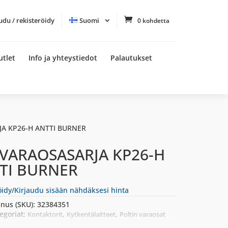
udu / rekisteröidy
Suomi
0 kohdetta
utlet
Info ja yhteystiedot
Palautukset
JA KP26-H ANTTI BURNER
 VARAOSASARJA KP26-H
TI BURNER
öidy/Kirjaudu sisään nähdäksesi hinta
nus (SKU):
32384351
egoriat:
,
,
Kontaktorit
Kytkentälaitteet
Poltin varaosat