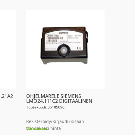
.21A2
OHJELMARELE SIEMENS
LMO24.111C2 DIGITAALINEN
Tuotekoodi: 36105090
Rekisteröidy/Kirjaudu sisään
nähdäksesi hinta
Varastossa