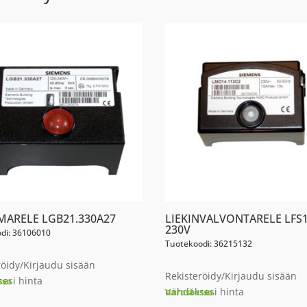
MARELE LGB21.330A27
LIEKINVALVONTARELE LFS1
230V
di: 36106010
Tuotekoodi: 36215132
röidy/Kirjaudu sisään
Rekisteröidy/Kirjaudu sisään
esi hinta
ssa
nähdäksesi hinta
Varastossa