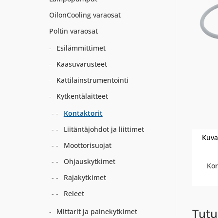
OilonCooling varaosat
Poltin varaosat
Esilämmittimet
Kaasuvarusteet
Kattilainstrumentointi
Kytkentälaitteet
Kontaktorit
Liitäntäjohdot ja liittimet
Kuva
Moottorisuojat
Ohjauskytkimet
Kor
Rajakytkimet
Releet
Tutu
Mittarit ja painekytkimet