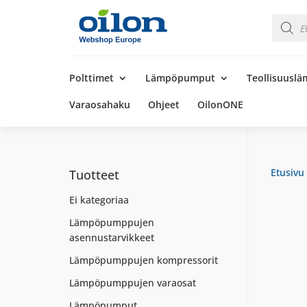
Product
search
Products
search
Polttimet
Lämpöpumput
Teollisuusl
Varaosahaku
Ohjeet
OilonONE
Etusivu
Tuotteet
Ei kategoriaa
Lämpöpumppujen
asennustarvikkeet
Lämpöpumppujen kompressorit
Lämpöpumppujen varaosat
Lämpöpumput