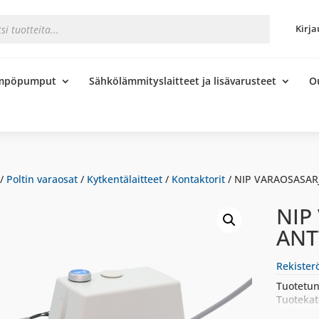
s
Kirja
ämpöpumput
Sähkölämmityslaitteet ja lisävarusteet
O
/
Poltin varaosat
/
Kytkentälaitteet
/
Kontaktorit
/ NIP VARAOSASAR
NIP
ANT
Rekister
Tuotetun
Tuotekat