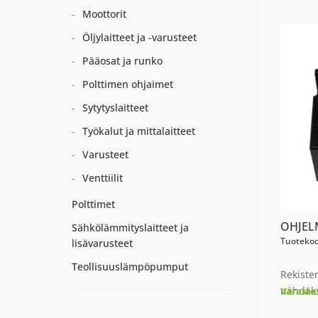
Moottorit
Öljylaitteet ja -varusteet
Pääosat ja runko
Polttimen ohjaimet
Sytytyslaitteet
Työkalut ja mittalaitteet
Varusteet
Venttiilit
Polttimet
OHJEL
Sähkölämmityslaitteet ja
Tuotekoo
lisävarusteet
Teollisuuslämpöpumput
Rekiste
nähdäks
Varasto