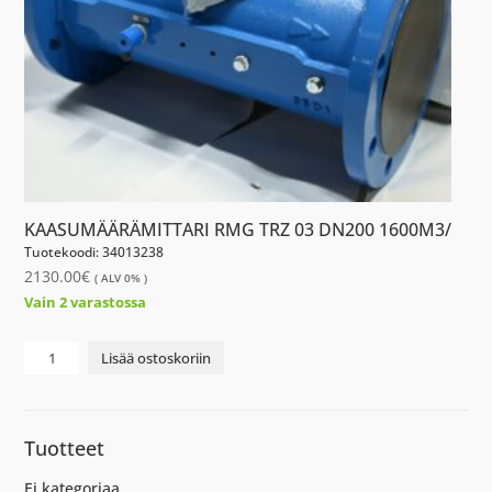
KAASUMÄÄRÄMITTARI RMG TRZ 03 DN200 1600M3/
Tuotekoodi: 34013238
2130.00
€
( ALV 0% )
Vain 2 varastossa
KAASUMÄÄRÄMITTARI
Lisää ostoskoriin
RMG
TRZ
03
Tuotteet
DN200
1600M3/
Ei kategoriaa