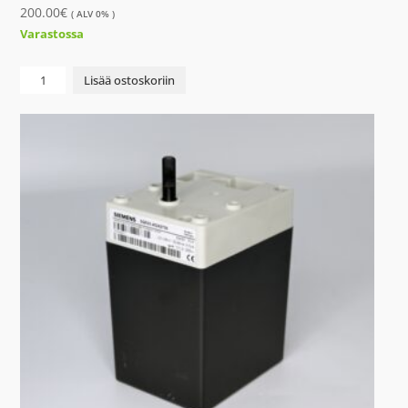
200.00
€
( ALV 0% )
Varastossa
Paisuntaventtiili
Lisää ostoskoriin
Carel
E5VA2
määrä