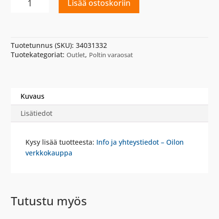
Lisää ostoskoriin
SUUTIN
1400KG
45
DEG
Tuotetunnus (SKU):
34031332
CBM
Tuotekategoriat:
,
Outlet
Poltin varaosat
C5
AA
BERG.
määrä
Kuvaus
Lisätiedot
Kysy lisää tuotteesta:
Info ja yhteystiedot – Oilon
verkkokauppa
Tutustu myös