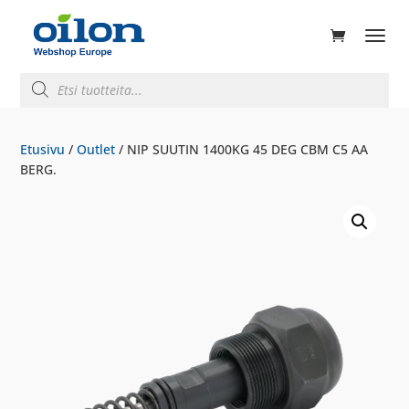
ducts
rch
Products
search
Etusivu
/
Outlet
/ NIP SUUTIN 1400KG 45 DEG CBM C5 AA
BERG.