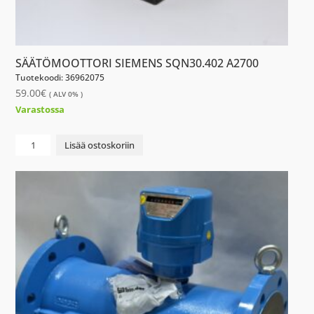
SÄÄTÖMOOTTORI SIEMENS SQN30.402 A2700
Tuotekoodi: 36962075
59.00
€
( ALV 0% )
Varastossa
SÄÄTÖMOOTTORI
Lisää ostoskoriin
SIEMENS
SQN30.402
A2700
määrä