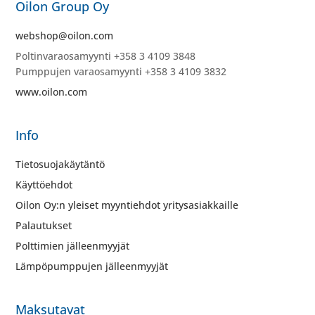
Oilon Group Oy
webshop@oilon.com
Poltinvaraosamyynti +358 3 4109 3848
Pumppujen varaosamyynti +358 3 4109 3832
www.oilon.com
Info
Tietosuojakäytäntö
Käyttöehdot
Oilon Oy:n yleiset myyntiehdot yritysasiakkaille
Palautukset
Polttimien jälleenmyyjät
Lämpöpumppujen jälleenmyyjät
Maksutavat