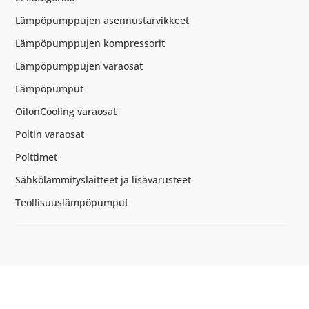
määrä
Lämpöpumppujen asennustarvikkeet
Lämpöpumppujen kompressorit
Lämpöpumppujen varaosat
Lämpöpumput
OilonCooling varaosat
Poltin varaosat
Polttimet
Sähkölämmityslaitteet ja lisävarusteet
Teollisuuslämpöpumput