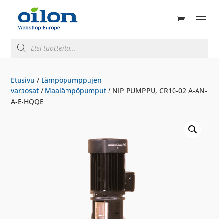
ducts
rch
Products
search
Etusivu
/
Lämpöpumppujen
varaosat
/
Maalämpöpumput
/ NIP PUMPPU, CR10-02 A-AN-
A-E-HQQE