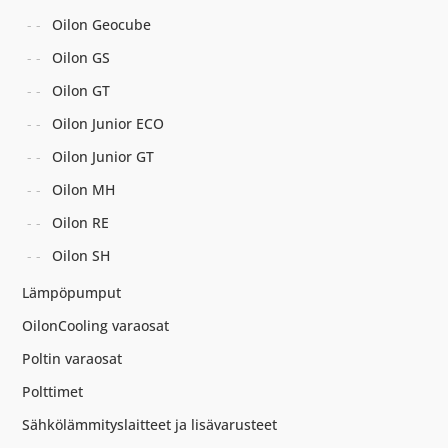
Oilon Geocube
Oilon GS
Oilon GT
Oilon Junior ECO
Oilon Junior GT
Oilon MH
Oilon RE
Oilon SH
Lämpöpumput
OilonCooling varaosat
Poltin varaosat
Polttimet
Sähkölämmityslaitteet ja lisävarusteet