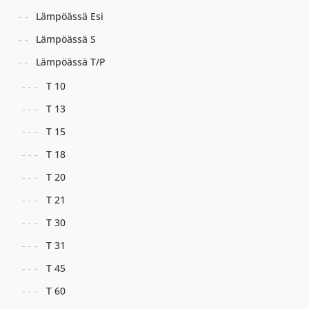
Lämpöässä Esi
Lämpöässä S
Lämpöässä T/P
T 10
T 13
T 15
T 18
T 20
T 21
T 30
T 31
T 45
T 60