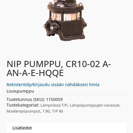
NIP PUMPPU, CR10-02 A-
AN-A-E-HQQE
Rekisteröidy/Kirjaudu sisään nähdäksesi hinta
Liuospumppu
Tuotetunnus (SKU):
1150059
Tuotekategoriat:
,
,
Lämpöässä T/P
Lämpöpumppujen varaosat
,
,
Maalämpöpumput
T 80
T/P 80
Lisätiedot