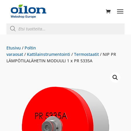
ducts
rch
Products
search
Etusivu
/
Poltin
varaosat
/
Kattilainstrumentointi
/
Termostaatit
/ NIP PR
LÄMPÖTILALÄHETIN MODUULI 1 x PR 5335A