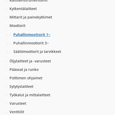
Kattilainstrumentointi
Kytkentälaitteet
Mittarit ja painekytkimet
Moottorit
Puhallinmoottorit 1~
Puhallinmoottorit 3~
Säätömoottorit ja tarvikkeet
Öljylaitteet ja -varusteet
Pääosat ja runko
Polttimen ohjaimet
Sytytyslaitteet
Työkalut ja mittalaitteet
Varusteet
Venttiilit