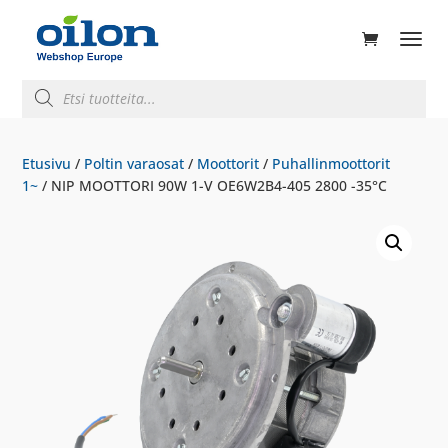
ducts
rch
Products
search
Etusivu
/
Poltin varaosat
/
Moottorit
/
Puhallinmoottorit
1~
/ NIP MOOTTORI 90W 1-V OE6W2B4-405 2800 -35°C