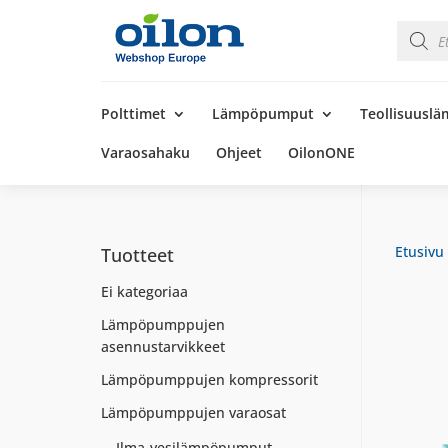
Product
search
Products
search
Polttimet
Lämpöpumput
Teollisuusl
Varaosahaku
Ohjeet
OilonONE
Etusivu
Tuotteet
Ei kategoriaa
Lämpöpumppujen
asennustarvikkeet
Lämpöpumppujen kompressorit
Lämpöpumppujen varaosat
Ilma-vesilämpöpumput