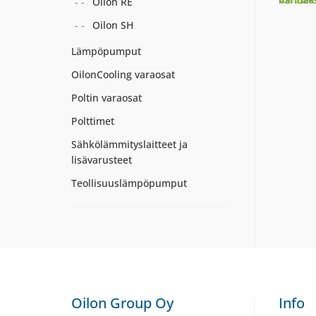
Varasto
Oilon RE
Oilon SH
Lämpöpumput
OilonCooling varaosat
Poltin varaosat
Polttimet
Sähkölämmityslaitteet ja
lisävarusteet
Teollisuuslämpöpumput
Oilon Group Oy
Info