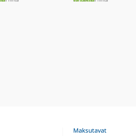
ssa
Varastossa
Maksutavat