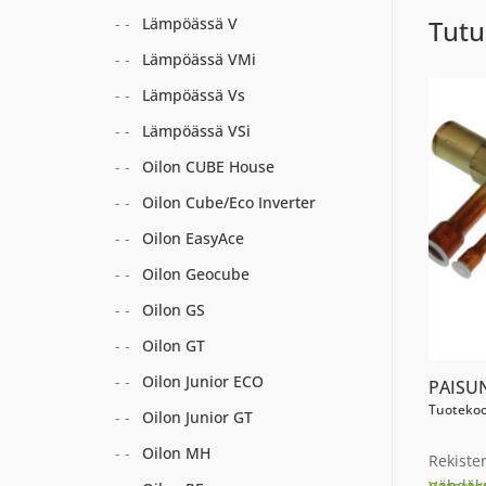
Lämpöässä V
Tutu
Lämpöässä VMi
Lämpöässä Vs
Lämpöässä VSi
Oilon CUBE House
Oilon Cube/Eco Inverter
Oilon EasyAce
Oilon Geocube
Oilon GS
Oilon GT
Oilon Junior ECO
PAISUN
Tuotekoo
Oilon Junior GT
Oilon MH
Rekiste
nähdäks