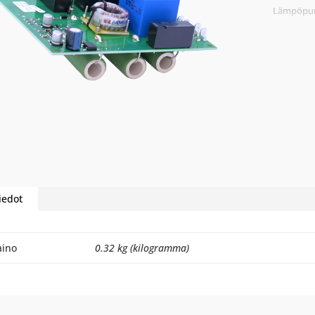
Lämpöpum
iedot
aino
0.32 kg (kilogramma)