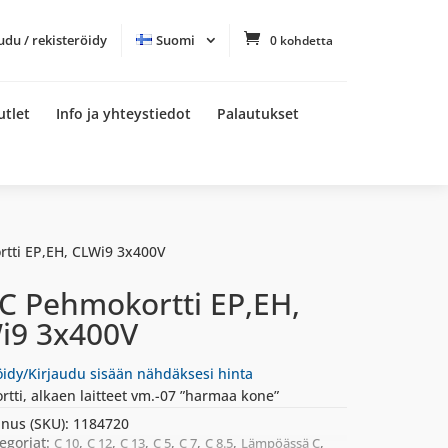
udu / rekisteröidy
Suomi
0 kohdetta
utlet
Info ja yhteystiedot
Palautukset
tti EP,EH, CLWi9 3x400V
 C Pehmokortti EP,EH,
i9 3x400V
öidy/Kirjaudu sisään nähdäksesi hinta
tti, alkaen laitteet vm.-07 ”harmaa kone”
nus (SKU):
1184720
egoriat:
,
,
,
,
,
,
,
C 10
C 12
C 13
C 5
C 7
C 8.5
Lämpöässä C