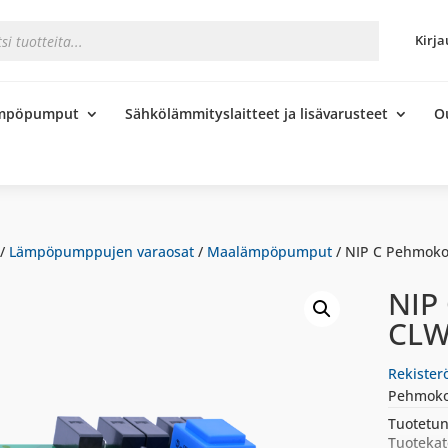
s
Kirja
ämpöpumput
Sähkölämmityslaitteet ja lisävarusteet
O
/
Lämpöpumppujen varaosat
/
Maalämpöpumput
/ NIP C Pehmokor
NIP
CLW
Rekister
Pehmokor
Tuotetun
Tuotekat