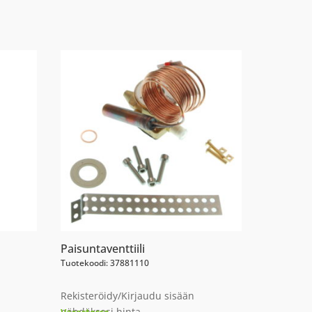
Paisuntaventtiili
Tuotekoodi: 37881110
Rekisteröidy/Kirjaudu sisään
nähdäksesi hinta