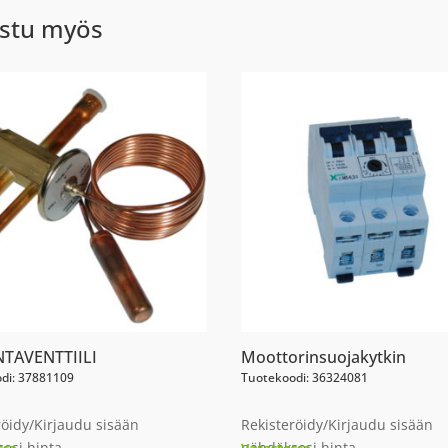
stu myös
TAVENTTIILI
Moottorinsuojakytkin
di: 37881109
Tuotekoodi: 36324081
röidy/Kirjaudu sisään
Rekisteröidy/Kirjaudu sisään
esi hinta
nähdäksesi hinta