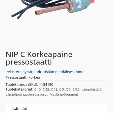
NIP C Korkeapaine
pressostaatti
Rekisteröidy/Kirjaudu sisään nähdäksesi hinta
Pressostaatti korkea
Tuotetunnus (SKU):
1184190
Tuotekategoriat:
,
,
,
,
,
,
,
C 10
C 12
C 13
C 5
C 7
C 8.5
Lämpöässä C
,
Lämpöpumppujen varaosat
Maalämpöpumput
Lisätiedot