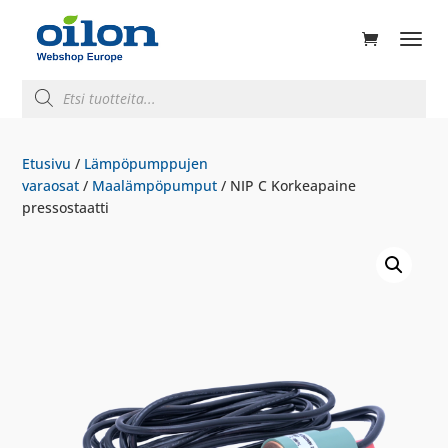
ducts
rch
Products
search
Etusivu
/
Lämpöpumppujen
varaosat
/
Maalämpöpumput
/ NIP C Korkeapaine
pressostaatti