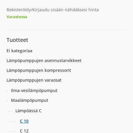
Rekisteröidy/Kirjaudu sisään nähdäksesi hinta
Varastossa
Tuotteet
Ei kategoriaa
Lämpöpumppujen asennustarvikkeet
Lämpöpumppujen kompressorit
Lämpöpumppujen varaosat
Ilma-vesilämpöpumput
Maalämpöpumput
Lämpöässä C
C 10
C 12