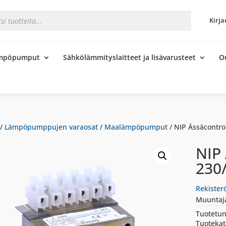
s
Kirja
ämpöpumput
Sähkölämmityslaitteet ja lisävarusteet
O
/
Lämpöpumppujen varaosat
/
Maalämpöpumput
/ NIP Ässäcontro
NIP
230
Rekister
Muuntaj
Tuotetun
Tuotekat