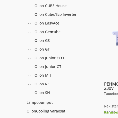
Oilon CUBE House
Oilon Cube/Eco Inverter
Oilon EasyAce
Oilon Geocube
Oilon GS
Oilon GT
Oilon Junior ECO
Oilon Junior GT
Oilon MH
PEHMO
Oilon RE
230V
Oilon SH
Tuotekoo
Lämpöpumput
Rekiste
OilonCooling varaosat
nähdäks
Varasto