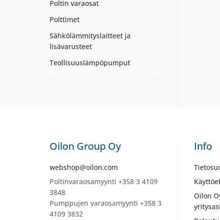
Poltin varaosat
Polttimet
Sähkölämmityslaitteet ja
lisävarusteet
Teollisuuslämpöpumput
Oilon Group Oy
Info
webshop@oilon.com
Tietosu
Poltinvaraosamyynti +358 3 4109
Käyttöe
3848
Oilon O
Pumppujen varaosamyynti +358 3
yritysas
4109 3832