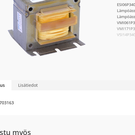
ESI06P34
Lämpöäss
Lämpöäss
VMI061P3
VMI171P3
VSI14P34
us
Lisätiedot
703163
stu myös