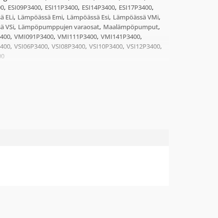
,
,
,
,
,
00
ESI09P3400
ESI11P3400
ESI14P3400
ESI17P3400
,
,
,
,
ä ELi
Lämpöässä Emi
Lämpöässä Esi
Lämpöässä VMi
,
,
,
ä VSi
Lämpöpumppujen varaosat
Maalämpöpumput
,
,
,
,
400
VMI091P3400
VMI111P3400
VMI141P3400
,
,
,
,
,
400
VSI06P3400
VSI08P3400
VSI10P3400
VSI12P3400
00