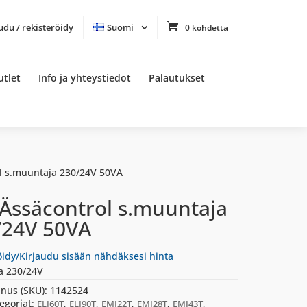
udu / rekisteröidy
Suomi
0 kohdetta
utlet
Info ja yhteystiedot
Palautukset
l s.muuntaja 230/24V 50VA
 Ässäcontrol s.muuntaja
/24V 50VA
öidy/Kirjaudu sisään nähdäksesi hinta
a 230/24V
nus (SKU):
1142524
egoriat:
,
,
,
,
,
ELI60T
ELI90T
EMI22T
EMI28T
EMI43T