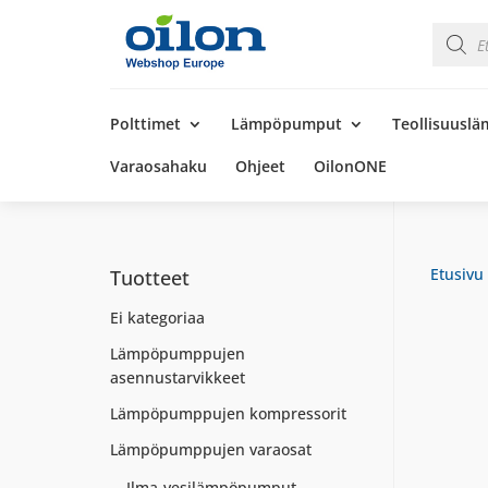
Product
search
Products
search
Polttimet
Lämpöpumput
Teollisuusl
Varaosahaku
Ohjeet
OilonONE
Etusivu
Tuotteet
Ei kategoriaa
Lämpöpumppujen
asennustarvikkeet
Lämpöpumppujen kompressorit
Lämpöpumppujen varaosat
Ilma-vesilämpöpumput