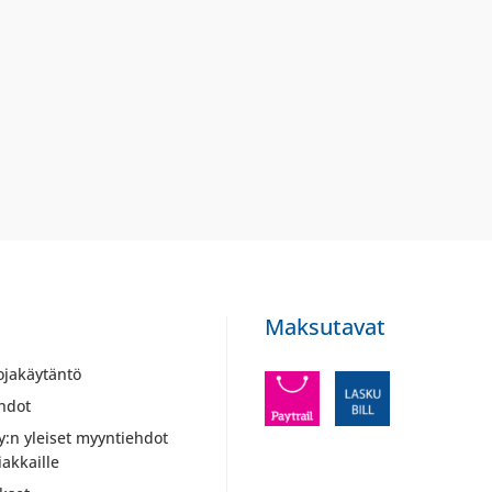
Maksutavat
ojakäytäntö
hdot
y:n yleiset myyntiehdot
iakkaille