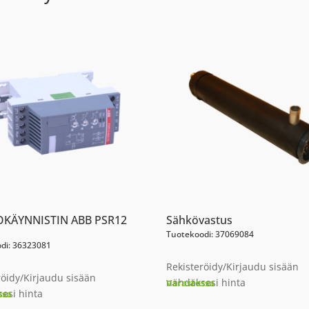
KÄYNNISTIN ABB PSR12
Sähkövastus
Tuotekoodi: 37069084
di: 36323081
Rekisteröidy/Kirjaudu sisään
röidy/Kirjaudu sisään
nähdäksesi hinta
Varastossa
esi hinta
ssa