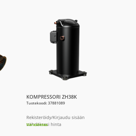
KOMPRESSORI ZH38K
Tuotekoodi: 37881089
Rekisteröidy/Kirjaudu sisään
nähdäksesi hinta
Varastossa