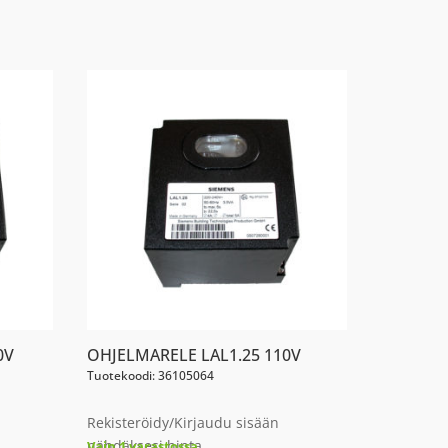
0V
OHJELMARELE LAL1.25 110V
Tuotekoodi: 36105064
Rekisteröidy/Kirjaudu sisään
nähdäksesi hinta
Vain 1 varastossa