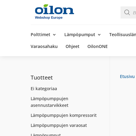
Product
search
Products
search
Polttimet
Lämpöpumput
Teollisuusl
Varaosahaku
Ohjeet
OilonONE
Etusivu
Tuotteet
Ei kategoriaa
Lämpöpumppujen
asennustarvikkeet
Lämpöpumppujen kompressorit
Lämpöpumppujen varaosat
Lämpöpumput