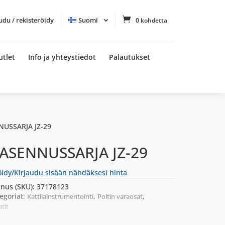
udu / rekisteröidy
Suomi
0 kohdetta
utlet
Info ja yhteystiedot
Palautukset
NUSSARJA JZ-29
 ASENNUSSARJA JZ-29
öidy/Kirjaudu sisään nähdäksesi hinta
nus (SKU):
37178123
egoriat:
,
,
Kattilainstrumentointi
Poltin varaosat
tit