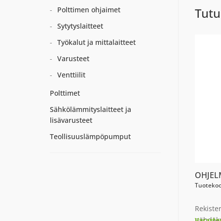
Polttimen ohjaimet
Tutu
Sytytyslaitteet
Työkalut ja mittalaitteet
Varusteet
Venttiilit
Polttimet
Sähkölämmityslaitteet ja
lisävarusteet
Teollisuuslämpöpumput
OHJEL
Tuotekoo
Rekiste
nähdäks
Varasto