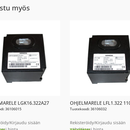
stu myös
MARELE LGK16.322A27
OHJELMARELE LFL1.322 11
di: 36106015
Tuotekoodi: 36106032
röidy/Kirjaudu sisään
Rekisteröidy/Kirjaudu sisään
esi hinta
nähdäksesi hinta
ssa
Varastossa