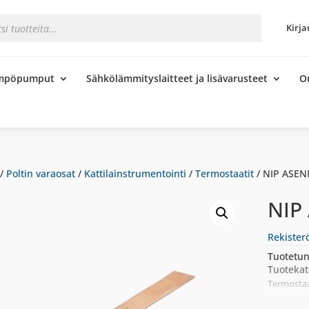
s
Kirja
ämpöpumput
Sähkölämmityslaitteet ja lisävarusteet
O
/
Poltin varaosat
/
Kattilainstrumentointi
/
Termostaatit
/ NIP ASEN
NIP
Rekister
Tuotetun
Tuotekat
Termostaa