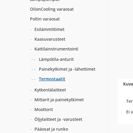
OilonCooling varaosat
Poltin varaosat
Esilämmittimet
Kaasuvarusteet
Kattilainstrumentointi
Lämpötila-anturit
Painekytkimet ja -lähettimet
Termostaatit
Kuva
Kytkentälaitteet
Mittarit ja painekytkimet
Ter
Moottorit
Ei 
Öljylaitteet ja -varusteet
Pääosat ja runko