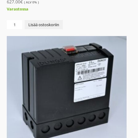
627.00
€
( ALV 0% )
Varastossa
PUMPPU
Lisää ostoskoriin
MAGNA1
32-
120F
määrä