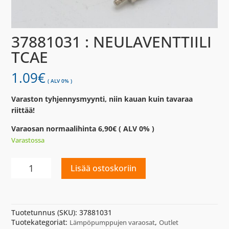
37881031 : NEULAVENTTIILI
TCAE
1.09
€
( ALV 0% )
Varaston tyhjennysmyynti, niin kauan kuin tavaraa
riittää!
Varaosan normaalihinta 6,90€ ( ALV 0% )
Varastossa
37881031
Lisää ostoskoriin
:
NEULAVENTTIILI
TCAE
määrä
Tuotetunnus (SKU):
37881031
Tuotekategoriat:
,
Lämpöpumppujen varaosat
Outlet