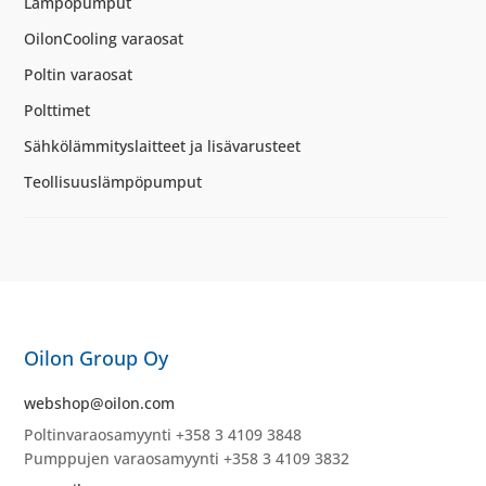
Lämpöpumput
OilonCooling varaosat
Poltin varaosat
Polttimet
Sähkölämmityslaitteet ja lisävarusteet
Teollisuuslämpöpumput
Oilon Group Oy
webshop@oilon.com
Poltinvaraosamyynti +358 3 4109 3848
Pumppujen varaosamyynti +358 3 4109 3832