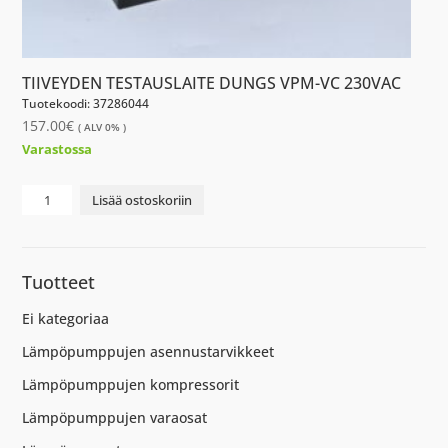
TIIVEYDEN TESTAUSLAITE DUNGS VPM-VC 230VAC
Tuotekoodi: 37286044
157.00
€
( ALV 0% )
Varastossa
TIIVEYDEN
Lisää ostoskoriin
TESTAUSLAITE
DUNGS
VPM-
Tuotteet
VC
230VAC
Ei kategoriaa
määrä
Lämpöpumppujen asennustarvikkeet
Lämpöpumppujen kompressorit
Lämpöpumppujen varaosat