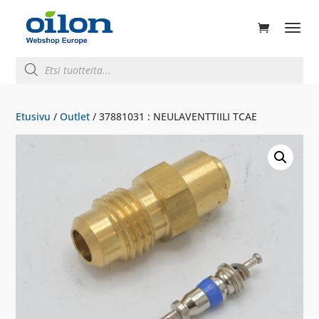
ducts
rch
Products
search
Etusivu
/
Outlet
/ 37881031 : NEULAVENTTIILI TCAE