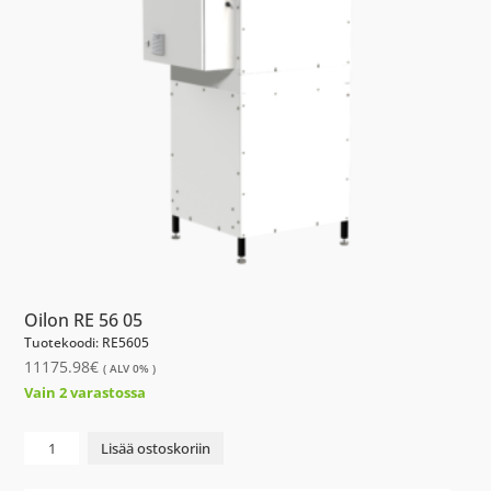
Oilon RE 56 05
Tuotekoodi: RE5605
11175.98
€
( ALV 0% )
Vain 2 varastossa
Oilon
Lisää ostoskoriin
RE