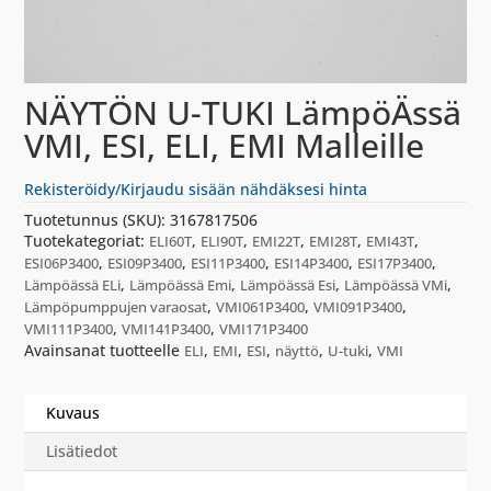
NÄYTÖN U-TUKI LämpöÄssä
VMI, ESI, ELI, EMI Malleille
Rekisteröidy/Kirjaudu sisään nähdäksesi hinta
Tuotetunnus (SKU):
3167817506
Tuotekategoriat:
,
,
,
,
,
ELI60T
ELI90T
EMI22T
EMI28T
EMI43T
,
,
,
,
,
ESI06P3400
ESI09P3400
ESI11P3400
ESI14P3400
ESI17P3400
,
,
,
,
Lämpöässä ELi
Lämpöässä Emi
Lämpöässä Esi
Lämpöässä VMi
,
,
,
Lämpöpumppujen varaosat
VMI061P3400
VMI091P3400
,
,
VMI111P3400
VMI141P3400
VMI171P3400
Avainsanat tuotteelle
,
,
,
,
,
ELI
EMI
ESI
näyttö
U-tuki
VMI
Kuvaus
Lisätiedot