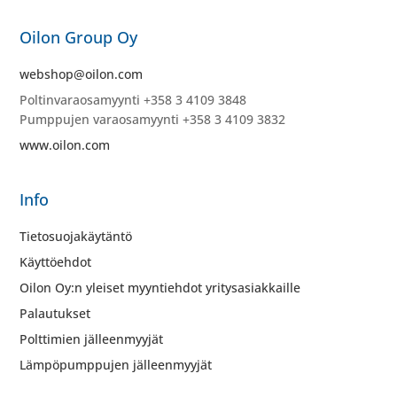
Oilon Group Oy
webshop@oilon.com
Poltinvaraosamyynti +358 3 4109 3848
Pumppujen varaosamyynti +358 3 4109 3832
www.oilon.com
Info
Tietosuojakäytäntö
Käyttöehdot
Oilon Oy:n yleiset myyntiehdot yritysasiakkaille
Palautukset
Polttimien jälleenmyyjät
Lämpöpumppujen jälleenmyyjät