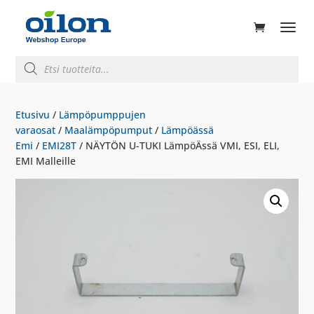
ducts
rch
Products
search
Etusivu
/
Lämpöpumppujen
varaosat
/
Maalämpöpumput
/
Lämpöässä
Emi
/
EMI28T
/ NÄYTÖN U-TUKI LämpöÄssä VMI, ESI, ELI,
EMI Malleille