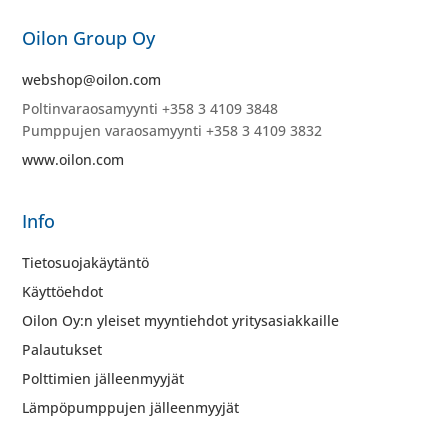
Oilon Group Oy
webshop@oilon.com
Poltinvaraosamyynti +358 3 4109 3848
Pumppujen varaosamyynti +358 3 4109 3832
www.oilon.com
Info
Tietosuojakäytäntö
Käyttöehdot
Oilon Oy:n yleiset myyntiehdot yritysasiakkaille
Palautukset
Polttimien jälleenmyyjät
Lämpöpumppujen jälleenmyyjät