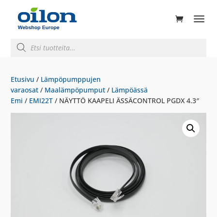
ducts
rch
Products
search
Etusivu
/
Lämpöpumppujen
varaosat
/
Maalämpöpumput
/
Lämpöässä
Emi
/
EMI22T
/ NÄYTTÖ KAAPELI ÄSSÄCONTROL PGDX 4.3″