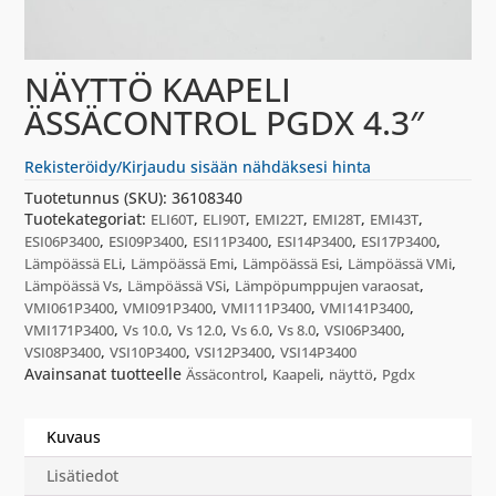
NÄYTTÖ KAAPELI
ÄSSÄCONTROL PGDX 4.3″
Rekisteröidy/Kirjaudu sisään nähdäksesi hinta
Tuotetunnus (SKU):
36108340
Tuotekategoriat:
,
,
,
,
,
ELI60T
ELI90T
EMI22T
EMI28T
EMI43T
,
,
,
,
,
ESI06P3400
ESI09P3400
ESI11P3400
ESI14P3400
ESI17P3400
,
,
,
,
Lämpöässä ELi
Lämpöässä Emi
Lämpöässä Esi
Lämpöässä VMi
,
,
,
Lämpöässä Vs
Lämpöässä VSi
Lämpöpumppujen varaosat
,
,
,
,
VMI061P3400
VMI091P3400
VMI111P3400
VMI141P3400
,
,
,
,
,
,
VMI171P3400
Vs 10.0
Vs 12.0
Vs 6.0
Vs 8.0
VSI06P3400
,
,
,
VSI08P3400
VSI10P3400
VSI12P3400
VSI14P3400
Avainsanat tuotteelle
,
,
,
Ässäcontrol
Kaapeli
näyttö
Pgdx
Kuvaus
Lisätiedot