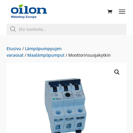
ducts
rch
Products
search
Etusivu
/
Lämpöpumppujen
varaosat
/
Maalämpöpumput
/ Moottorinsuojakytkin