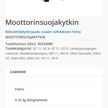
Moottorinsuojakytkin
Rekisteröidy/Kirjaudu sisään nähdäksesi hinta
MOOTTORISUOJAKYTKIN
Tuotetunnus (SKU):
36324080
Tuotekategoriat:
,
,
,
,
GC 11
GC 9
GT 11
GT 9
Lämpöpumppujen
,
,
,
,
,
varaosat
Maalämpöpumput
MH 11
MH 9
Oilon Geocube
Oilon
,
,
,
,
GT
Oilon MH
Oilon SH
SH 11
SH 9
Lisätiedot
Paino
0.32 kg (kilogramma)