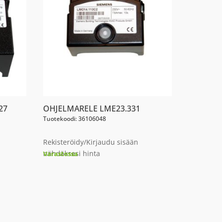
27
OHJELMARELE LME23.331
Tuotekoodi: 36106048
Rekisteröidy/Kirjaudu sisään
nähdäksesi hinta
Varastossa