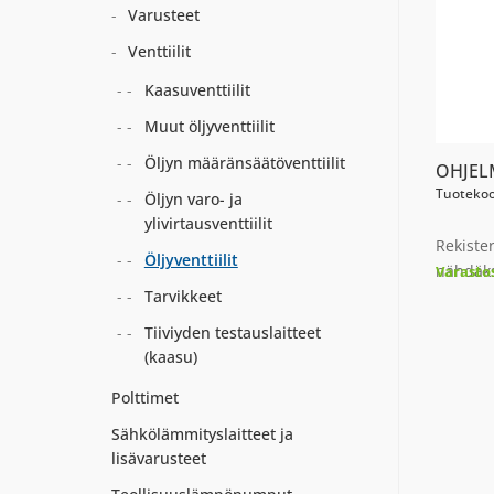
Varusteet
Venttiilit
Kaasuventtiilit
Muut öljyventtiilit
Öljyn määränsäätöventtiilit
OHJEL
Tuotekoo
Öljyn varo- ja
ylivirtausventtiilit
Rekiste
Öljyventtiilit
nähdäks
Varasto
Tarvikkeet
Tiiviyden testauslaitteet
(kaasu)
Polttimet
Sähkölämmityslaitteet ja
lisävarusteet