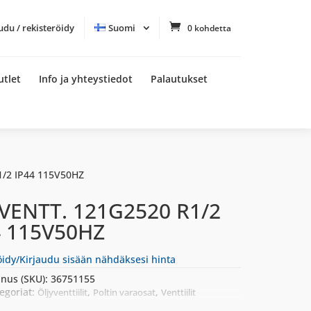
udu / rekisteröidy
Suomi
0 kohdetta
utlet
Info ja yhteystiedot
Palautukset
/2 IP44 115V50HZ
VENTT. 121G2520 R1/2
4 115V50HZ
öidy/Kirjaudu sisään nähdäksesi hinta
nus (SKU):
36751155
egoriat:
,
,
Öljyventtiilit
Poltin varaosat
Venttiilit