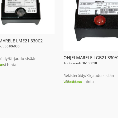
MARELE LME21.330C2
di: 36106030
OHJELMARELE LGB21.330A
röidy/Kirjaudu sisään
Tuotekoodi: 36106010
esi hinta
ssa
Rekisteröidy/Kirjaudu sisään
nähdäksesi hinta
Varastossa