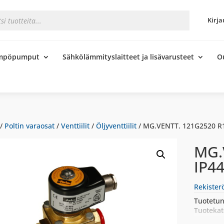
s
Kirja
ämpöpumput
Sähkölämmityslaitteet ja lisävarusteet
O
/
Poltin varaosat
/
Venttiilit
/
Öljyventtiilit
/ MG.VENTT. 121G2520 R1
MG.
IP4
Rekister
Tuotetun
Tuotekat