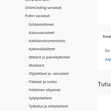
OilonCooling varaosat
Poltin varaosat
Esilämmittimet
Kaasuvarusteet
Kuva
Kattilainstrumentointi
Kytkentälaitteet
EU 
Mittarit ja painekytkimet
PA
Moottorit
Öljylaitteet ja -varusteet
Pääosat ja runko
Tutu
Polttimen ohjaimet
Sytytyslaitteet
Työkalut ja mittalaitteet