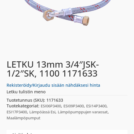
LETKU 13mm 3/4″JSK-
1/2″SK, 1100 1171633
Rekisteröidy/Kirjaudu sisään nähdäksesi hinta
Letku tulistin meno
Tuotetunnus (SKU):
1171633
Tuotekategoriat:
,
,
,
ESI06P3400
ESI09P3400
ESI14P3400
,
,
,
ESI17P3400
Lämpöässä Esi
Lämpöpumppujen varaosat
Maalämpöpumput