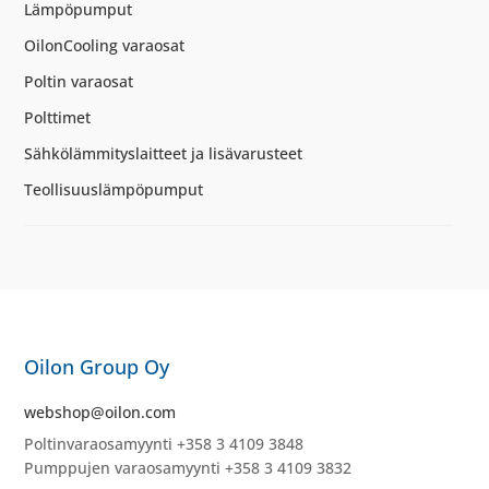
Lämpöpumput
OilonCooling varaosat
Poltin varaosat
Polttimet
Sähkölämmityslaitteet ja lisävarusteet
Teollisuuslämpöpumput
Oilon Group Oy
webshop@oilon.com
Poltinvaraosamyynti +358 3 4109 3848
Pumppujen varaosamyynti +358 3 4109 3832