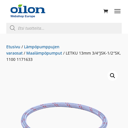
ducts
rch
Products
search
Etusivu
/
Lämpöpumppujen
varaosat
/
Maalämpöpumput
/ LETKU 13mm 3/4″JSK-1/2″SK,
1100 1171633