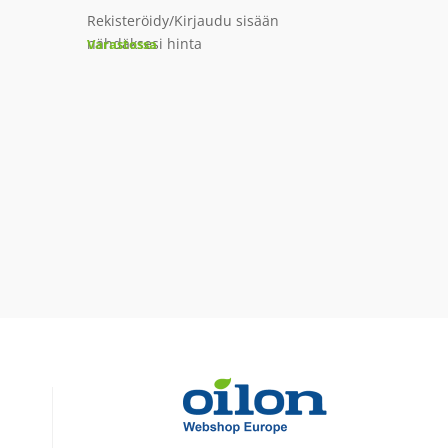
Rekisteröidy/Kirjaudu sisään
nähdäksesi hinta
Varastossa