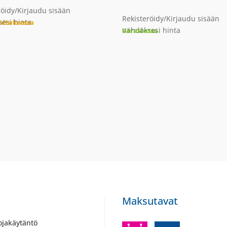
röidy/Kirjaudu sisään
Rekisteröidy/Kirjaudu sisään
esi hinta
imituksessa
nähdäksesi hinta
Varastossa
Maksutavat
ojakäytäntö