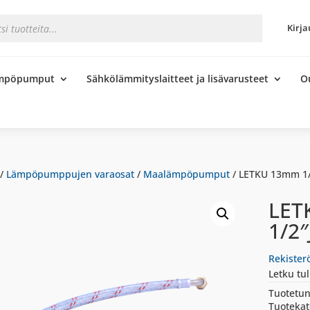
s
Kirja
ämpöpumput
Sähkölämmityslaitteet ja lisävarusteet
O
/
Lämpöpumppujen varaosat
/
Maalämpöpumput
/ LETKU 13mm 1/
LET
1/2″
Rekister
Letku tul
Tuotetun
Tuotekat