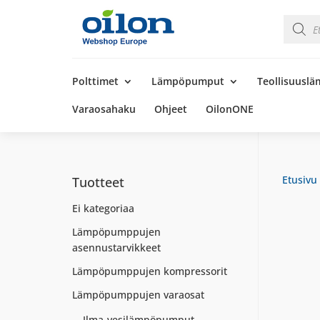
Product
search
Products
search
Polttimet
Lämpöpumput
Teollisuusl
Varaosahaku
Ohjeet
OilonONE
Etusivu
Tuotteet
Ei kategoriaa
Lämpöpumppujen
asennustarvikkeet
Lämpöpumppujen kompressorit
Lämpöpumppujen varaosat
Ilma-vesilämpöpumput