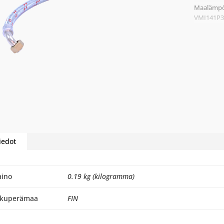
Maalämp
VMI141P3
iedot
aino
0.19 kg (kilogramma)
lkuperämaa
FIN