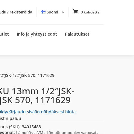
udu / rekisteröidy
Suomi
0 kohdetta
utlet
Info ja yhteystiedot
Palautukset
2″JSK-1/2″JSK 570, 1171629
KU 13mm 1/2″JSK-
JSK 570, 1171629
öidy/Kirjaudu sisään nähdäksesi hinta
istin paluu
nus (SKU):
34015488
egoriat:
,
,
Lämpöässä VMi
Lämpöpumppujen varaosat