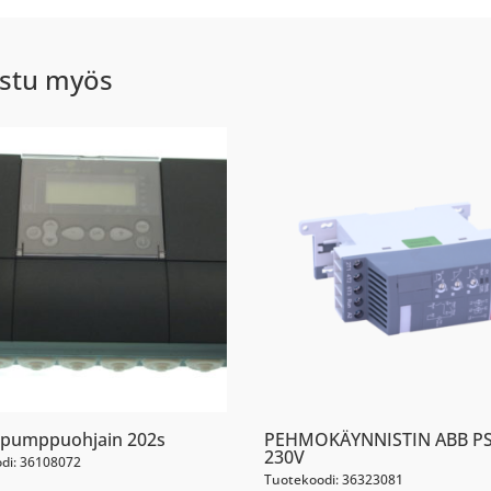
stu myös
pumppuohjain 202s
PEHMOKÄYNNISTIN ABB P
230V
di: 36108072
Tuotekoodi: 36323081