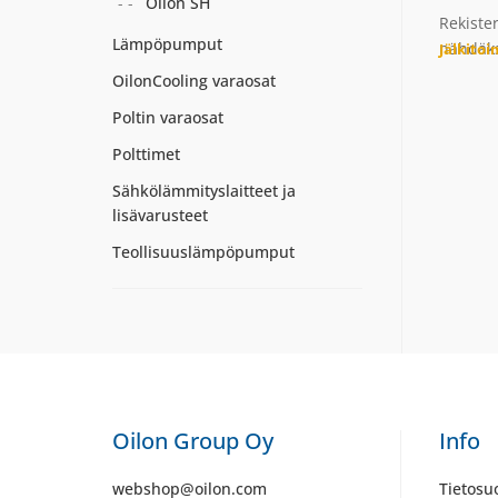
Oilon SH
Rekiste
Lämpöpumput
nähdäks
Jälkito
OilonCooling varaosat
Poltin varaosat
Polttimet
Sähkölämmityslaitteet ja
lisävarusteet
Teollisuuslämpöpumput
Oilon Group Oy
Info
webshop@oilon.com
Tietosu