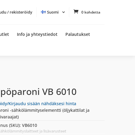
udu / rekisteröidy
Suomi
0 kohdetta
utlet
Info ja yhteystiedot
Palautukset
pöparoni VB 6010
öidy/Kirjaudu sisään nähdäksesi hinta
oni -sähkölämmityselementti (öljykattilat ja
ivaraajat)
nus (SKU):
VB6010
ähkölämmityslaitteet ja lisävarusteet