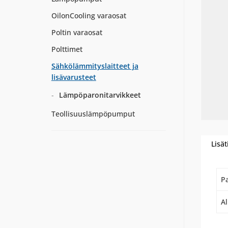
OilonCooling varaosat
Poltin varaosat
Polttimet
Sähkölämmityslaitteet ja
lisävarusteet
Lämpöparonitarvikkeet
Teollisuuslämpöpumput
Lisät
P
A