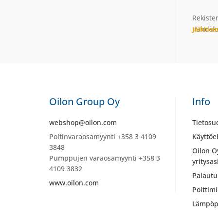
Rekiste
nähdäks
Jälkito
Oilon Group Oy
Info
webshop@oilon.com
Tietosu
Poltinvaraosamyynti +358 3 4109
Käyttöe
3848
Oilon O
Pumppujen varaosamyynti +358 3
yritysas
4109 3832
Palautu
www.oilon.com
Polttim
Lämpöp