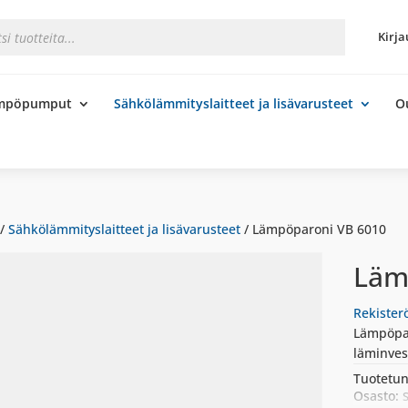
s
Kirja
ämpöpumput
Sähkölämmityslaitteet ja lisävarusteet
O
/
Sähkölämmityslaitteet ja lisävarusteet
/ Lämpöparoni VB 6010
Läm
Rekister
Lämpöpar
läminves
Tuotetun
Osasto:
S