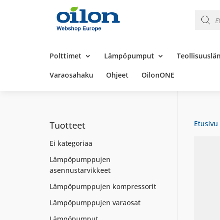
Product
search
Products
search
Polttimet
Lämpöpumput
Teollisuusl
Varaosahaku
Ohjeet
OilonONE
Etusivu
Tuotteet
Ei kategoriaa
Lämpöpumppujen
asennustarvikkeet
Lämpöpumppujen kompressorit
Lämpöpumppujen varaosat
Lämpöpumput