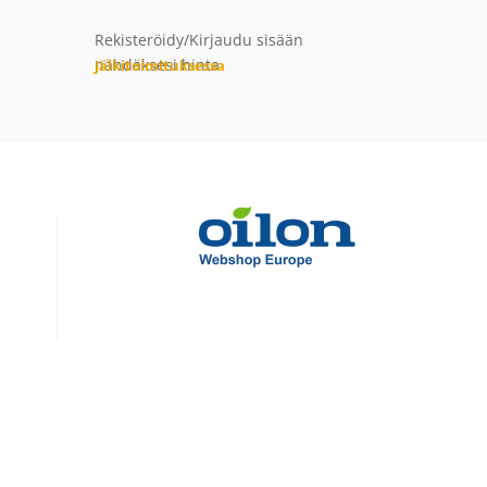
Rekisteröidy/Kirjaudu sisään
nähdäksesi hinta
Jälkitoimituksessa