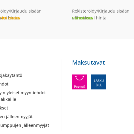
röidy/Kirjaudu sisään
Rekisteröidy/Kirjaudu sisään
esi hinta
nähdäksesi hinta
imituksessa
Varastossa
Maksutavat
ojakäytäntö
hdot
y:n yleiset myyntiehdot
iakkaille
kset
ien jälleenmyyjät
umppujen jälleenmyyjät