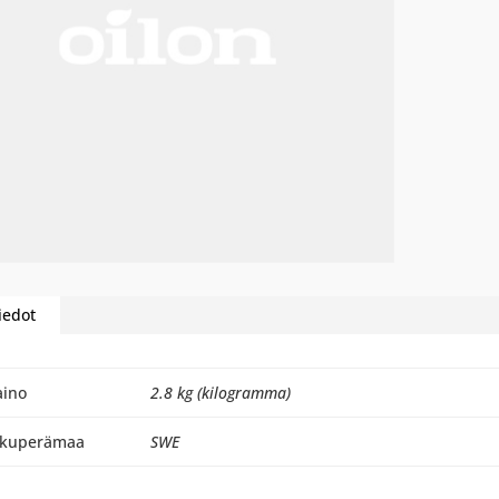
iedot
aino
2.8 kg (kilogramma)
lkuperämaa
SWE