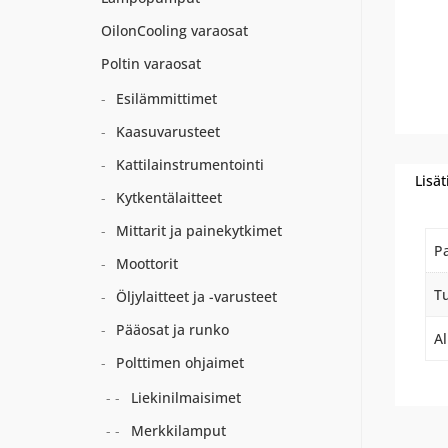
OilonCooling varaosat
Poltin varaosat
Esilämmittimet
Kaasuvarusteet
Kattilainstrumentointi
Lisät
Kytkentälaitteet
Mittarit ja painekytkimet
P
Moottorit
Tu
Öljylaitteet ja -varusteet
Pääosat ja runko
A
Polttimen ohjaimet
Liekinilmaisimet
Merkkilamput