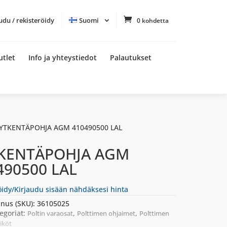
udu / rekisteröidy
Suomi
0 kohdetta
utlet
Info ja yhteystiedot
Palautukset
KYTKENTÄPOHJA AGM 410490500 LAL
KENTÄPOHJA AGM
490500 LAL
öidy/Kirjaudu sisään nähdäksesi hinta
nus (SKU):
36105025
egoriat:
,
,
Poltin varaosat
Polttimen ohjaimet
Polttimen
iköt