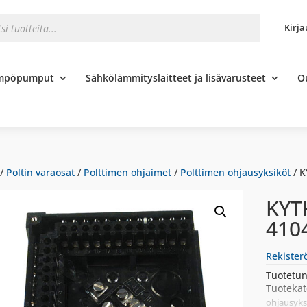
s
Kirja
ämpöpumput
Sähkölämmityslaitteet ja lisävarusteet
O
/
Poltin varaosat
/
Polttimen ohjaimet
/
Polttimen ohjausyksiköt
/ 
KYT
410
Rekister
Tuotetun
Tuotekat
ohjausyks