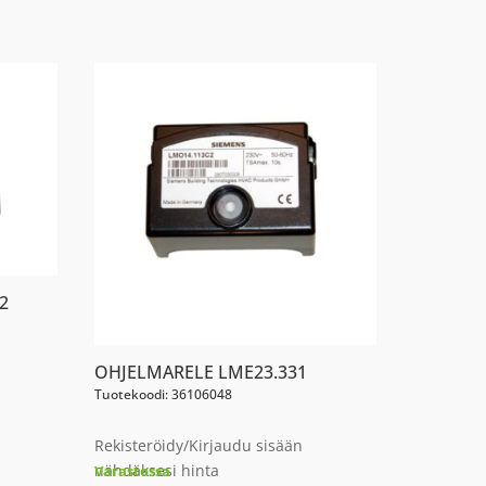
2
OHJELMARELE LME23.331
Tuotekoodi: 36106048
Rekisteröidy/Kirjaudu sisään
nähdäksesi hinta
Varastossa