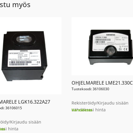
stu myös
OHJELMARELE LME21.330C
Tuotekoodi: 36106030
MARELE LGK16.322A27
Rekisteröidy/Kirjaudu sisään
di: 36106015
nähdäksesi hinta
Varastossa
röidy/Kirjaudu sisään
esi hinta
ssa