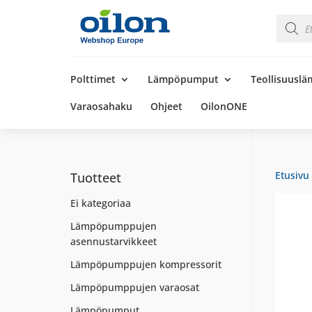
Product
search
Products
search
Polttimet
Lämpöpumput
Teollisuusl
Varaosahaku
Ohjeet
OilonONE
Etusivu
Tuotteet
Ei kategoriaa
Lämpöpumppujen
asennustarvikkeet
Lämpöpumppujen kompressorit
Lämpöpumppujen varaosat
Lämpöpumput