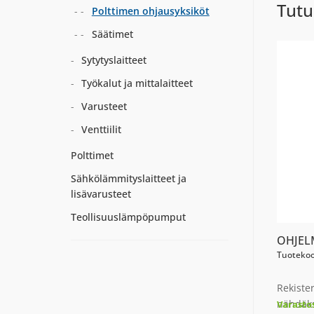
Tutu
Polttimen ohjausyksiköt
Säätimet
Sytytyslaitteet
Työkalut ja mittalaitteet
Varusteet
Venttiilit
Polttimet
Sähkölämmityslaitteet ja
lisävarusteet
Teollisuuslämpöpumput
OHJEL
Tuotekoo
Rekiste
nähdäks
Varasto