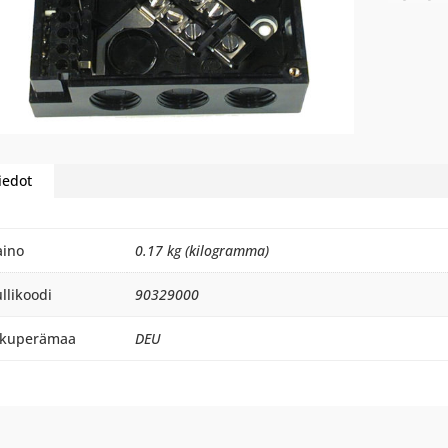
iedot
aino
0.17 kg (kilogramma)
llikoodi
90329000
lkuperämaa
DEU