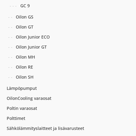
GC 9
Oilon GS
Oilon GT
Oilon Junior ECO
Oilon Junior GT
Oilon MH
Oilon RE
Oilon SH
Lämpöpumput
OilonCooling varaosat
Poltin varaosat
Polttimet
Sähkölämmityslaitteet ja lisävarusteet