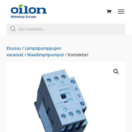
ducts
rch
Products
search
Etusivu
/
Lämpöpumppujen
varaosat
/
Maalämpöpumput
/ Kontaktori