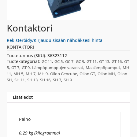
Kontaktori
Rekisteröidy/Kirjaudu sisään nähdäksesi hinta
KONTAKTORI
Tuotetunnus (SKU):
36323112
Tuotekategoriat:
,
,
,
,
,
,
,
GC 11
GC 5
GC 7
GC 9
GT 11
GT 13
GT 16
GT
,
,
,
,
,
5
GT 7
GT 9
Lämpöpumppujen varaosat
Maalämpöpumput
MH
,
,
,
,
,
,
,
11
MH 5
MH 7
MH 9
Oilon Geocube
Oilon GT
Oilon MH
Oilon
,
,
,
,
,
SH
SH 11
SH 13
SH 16
SH 7
SH 9
Lisätiedot
Paino
0.29 kg (kilogramma)