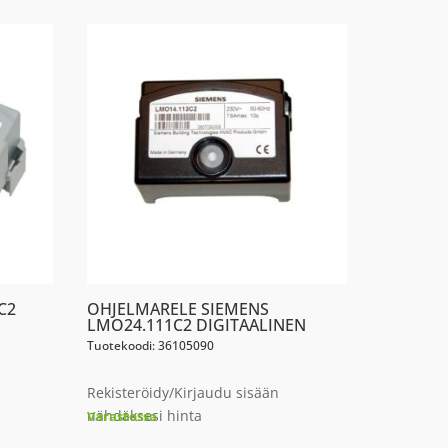
C2
OHJELMARELE SIEMENS
LMO24.111C2 DIGITAALINEN
Tuotekoodi: 36105090
Rekisteröidy/Kirjaudu sisään
nähdäksesi hinta
Varastossa