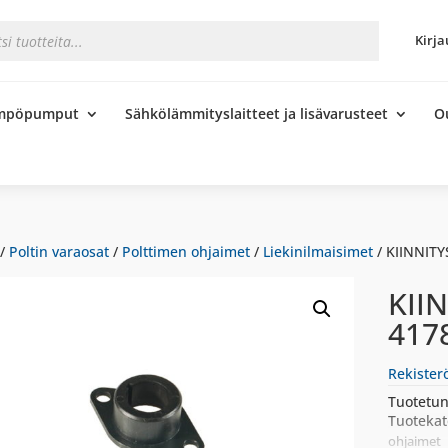
s
Kirja
ämpöpumput
Sähkölämmityslaitteet ja lisävarusteet
O
/
Poltin varaosat
/
Polttimen ohjaimet
/
Liekinilmaisimet
/ KIINNITY
KII
417
Rekister
Tuotetun
Tuotekat
ohjaimet