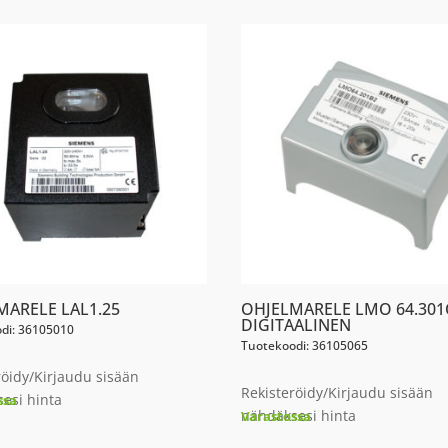
MARELE LAL1.25
OHJELMARELE LMO 64.301
DIGITAALINEN
di: 36105010
Tuotekoodi: 36105065
röidy/Kirjaudu sisään
Rekisteröidy/Kirjaudu sisään
esi hinta
ssa
nähdäksesi hinta
Varastossa