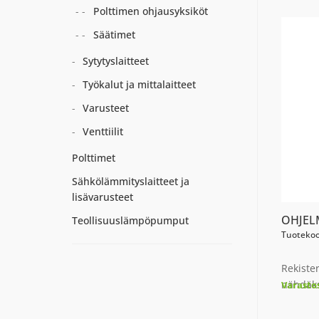
Polttimen ohjausyksiköt
Säätimet
Sytytyslaitteet
Työkalut ja mittalaitteet
Varusteet
Venttiilit
Polttimet
Sähkölämmityslaitteet ja
lisävarusteet
OHJEL
Teollisuuslämpöpumput
Tuotekoo
Rekiste
nähdäks
Varasto