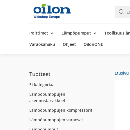
Product
search
Products
search
Polttimet
Lämpöpumput
Teollisuusl
Varaosahaku
Ohjeet
OilonONE
Etusivu
Tuotteet
Ei kategoriaa
Lämpöpumppujen
asennustarvikkeet
Lämpöpumppujen kompressorit
Lämpöpumppujen varaosat
Lämpöpumput