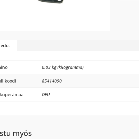
iedot
aino
0.03 kg (kilogramma)
llikoodi
85414090
lkuperämaa
DEU
stu myös