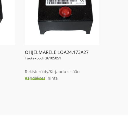
OHJELMARELE LOA24.173A27
Tuotekoodi: 36105051
Rekisteröidy/Kirjaudu sisään
nähdäksesi hinta
Varastossa