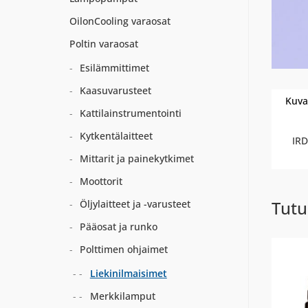
OilonCooling varaosat
Poltin varaosat
Esilämmittimet
Kaasuvarusteet
Kuva
Kattilainstrumentointi
Kytkentälaitteet
IRD
Mittarit ja painekytkimet
Moottorit
Tutu
Öljylaitteet ja -varusteet
Pääosat ja runko
Polttimen ohjaimet
Liekinilmaisimet
Merkkilamput