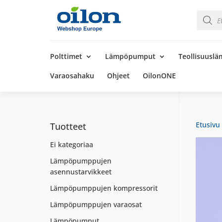
Product
search
Products
search
Polttimet
Lämpöpumput
Teollisuusl
Varaosahaku
Ohjeet
OilonONE
Etusivu
Tuotteet
Ei kategoriaa
Lämpöpumppujen
asennustarvikkeet
Lämpöpumppujen kompressorit
Lämpöpumppujen varaosat
Lämpöpumput