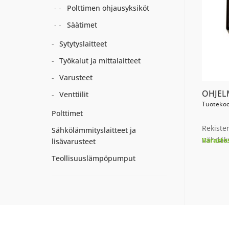
Polttimen ohjausyksiköt
Säätimet
Sytytyslaitteet
Työkalut ja mittalaitteet
Varusteet
OHJEL
Venttiilit
Tuotekoo
Polttimet
Rekiste
Sähkölämmityslaitteet ja
nähdäks
Varasto
lisävarusteet
Teollisuuslämpöpumput