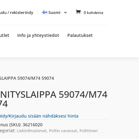
udu / rekisteröidy
Suomi
0 kohdetta
utlet
Info ja yhteystiedot
Palautukset
YSLAIPPA 59074/M74 59074
NNITYSLAIPPA 59074/M74
74
öidy/Kirjaudu sisään nähdäksesi hinta
nus (SKU):
36216020
egoriat:
,
,
Liekinilmaisimet
Poltin varaosat
Polttimen