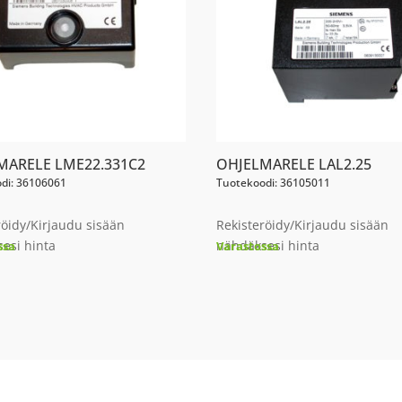
MARELE LME22.331C2
OHJELMARELE LAL2.25
di: 36106061
Tuotekoodi: 36105011
röidy/Kirjaudu sisään
Rekisteröidy/Kirjaudu sisään
esi hinta
nähdäksesi hinta
ssa
Varastossa