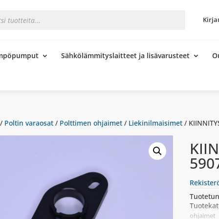
s
Kirja
ämpöpumput
Sähkölämmityslaitteet ja lisävarusteet
O
/
Poltin varaosat
/
Polttimen ohjaimet
/
Liekinilmaisimet
/ KIINNIT
KII
590
Rekister
Tuotetun
Tuotekat
ohjaimet