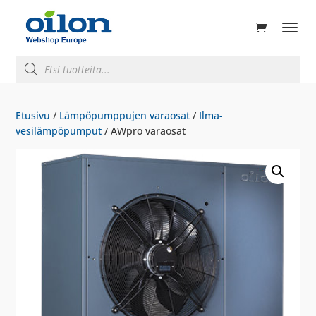
ducts
rch
Products
search
Etusivu
/
Lämpöpumppujen varaosat
/
Ilma-
vesilämpöpumput
/ AWpro varaosat