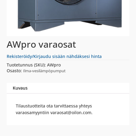
AWpro varaosat
Rekisteröidy/Kirjaudu sisään nähdäksesi hinta
Tuotetunnus (SKU):
AWpro
Osasto:
Ilma-vesilämpöpumput
Kuvaus
Tilaustuotteita ota tarvittaessa yhteys
varaosamyyntiin varaosat@oilon.com.