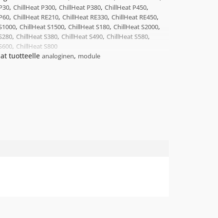
,
,
,
,
 P30
ChillHeat P300
ChillHeat P380
ChillHeat P450
,
,
,
,
 P60
ChillHeat RE210
ChillHeat RE330
ChillHeat RE450
,
,
,
,
 S1000
ChillHeat S1500
ChillHeat S180
ChillHeat S2000
,
,
,
,
 S280
ChillHeat S380
ChillHeat S490
ChillHeat S580
,
 S600
ChillHeat S800
at tuotteelle
,
analoginen
module