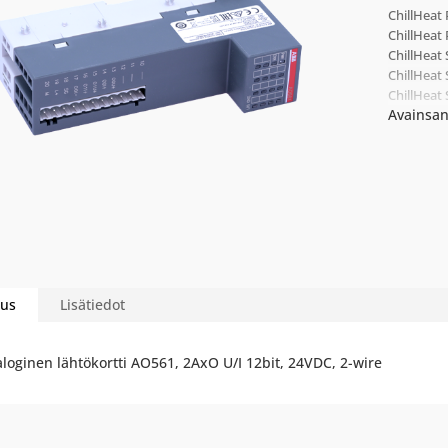
ChillHeat
ChillHeat
ChillHeat
ChillHeat
ChillHeat
Avainsan
us
Lisätiedot
loginen lähtökortti AO561, 2AxO U/I 12bit, 24VDC, 2-wire