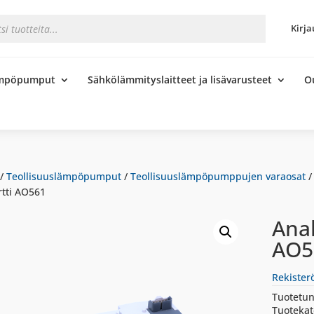
s
Kirja
ämpöpumput
Sähkölämmityslaitteet ja lisävarusteet
O
/
Teollisuuslämpöpumput
/
Teollisuuslämpöpumppujen varaosat
rtti AO561
Anal
AO5
Rekister
Tuotetun
Tuotekat