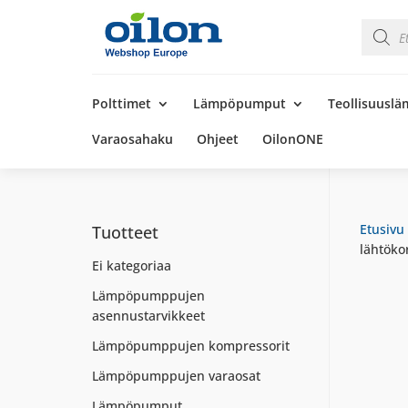
Product
search
Products
search
Polttimet
Lämpöpumput
Teollisuusl
Varaosahaku
Ohjeet
OilonONE
Etusivu
Tuotteet
lähtöko
Ei kategoriaa
Lämpöpumppujen
asennustarvikkeet
Lämpöpumppujen kompressorit
Lämpöpumppujen varaosat
Lämpöpumput