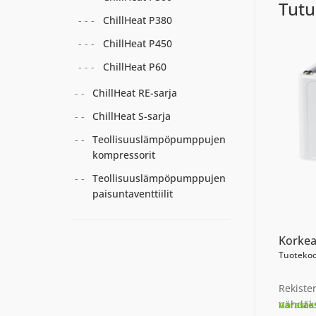
Tutu
ChillHeat P380
ChillHeat P450
ChillHeat P60
ChillHeat RE-sarja
ChillHeat S-sarja
Teollisuuslämpöpumppujen
kompressorit
Teollisuuslämpöpumppujen
paisuntaventtiilit
Korkea
Tuotekoo
Rekiste
nähdäks
Varasto