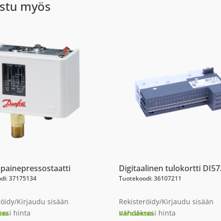
stu myös
painepressostaatti
Digitaalinen tulokortti DI57
di: 37175134
Tuotekoodi: 36107211
röidy/Kirjaudu sisään
Rekisteröidy/Kirjaudu sisään
esi hinta
nähdäksesi hinta
ssa
Varastossa