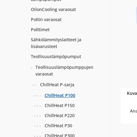
OilonCooling varaosat
Poltin varaosat
Polttimet
Sähkölämmityslaitteet ja
lisävarusteet
Teollisuuslämpöpumput
Teollisuuslämpöpumppujen
varaosat
ChillHeat P-sarja
Kuva
ChillHeat P100
ChillHeat P150
Ana
ChillHeat P220
ChillHeat P30
ChillHeat P300