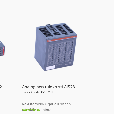
2
Analoginen tulokortti AI523
Tuotekoodi: 36107103
Rekisteröidy/Kirjaudu sisään
nähdäksesi hinta
Varastossa