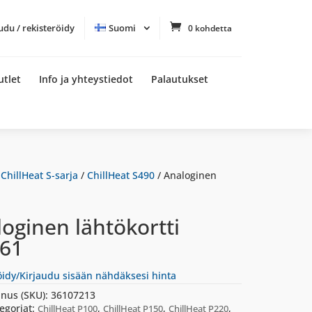
udu / rekisteröidy
Suomi
0 kohdetta
utlet
Info ja yhteystiedot
Palautukset
/
ChillHeat S-sarja
/
ChillHeat S490
/ Analoginen
oginen lähtökortti
61
öidy/Kirjaudu sisään nähdäksesi hinta
nus (SKU):
36107213
egoriat:
,
,
,
ChillHeat P100
ChillHeat P150
ChillHeat P220