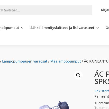
s
Kirja
ämpöpumput
Sähkölämmityslaitteet ja lisävarusteet
O
/
Lämpöpumppujen varaosat
/
Maalämpöpumput
/ ÄC PAINEANTUR
ÄC 
SPK
Rekister
Paineant
Tuotetun
Tuotekat