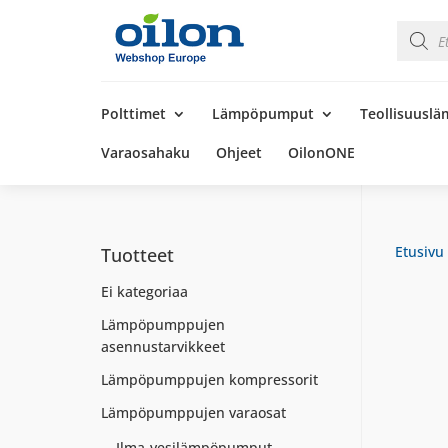
Product
search
Products
search
Polttimet
Lämpöpumput
Teollisuusl
Varaosahaku
Ohjeet
OilonONE
Etusivu
Tuotteet
Ei kategoriaa
Lämpöpumppujen
asennustarvikkeet
Lämpöpumppujen kompressorit
Lämpöpumppujen varaosat
Ilma-vesilämpöpumput