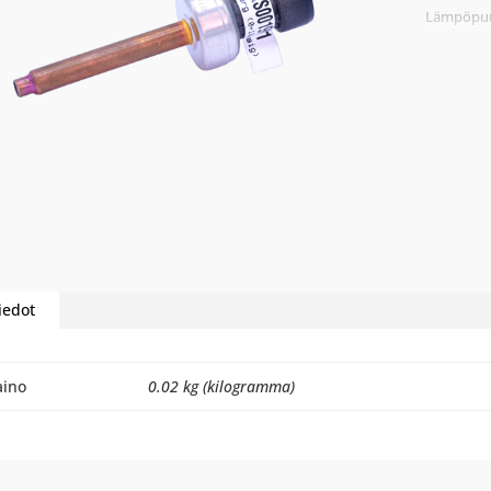
Lämpöpum
iedot
aino
0.02 kg (kilogramma)