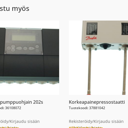
stu myös
pumppuohjain 202s
Korkeapainepressostaatti
di: 36108072
Tuotekoodi: 37881042
röidy/Kirjaudu sisään
Rekisteröidy/Kirjaudu sisään
esi hinta
nähdäksesi hinta