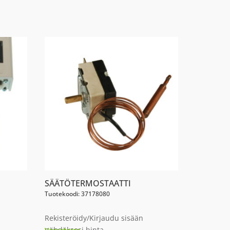
SÄÄTÖTERMOSTAATTI
Tuotekoodi: 37178080
Rekisteröidy/Kirjaudu sisään
nähdäksesi hinta