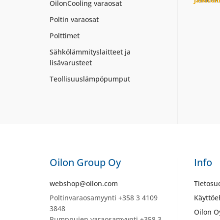
Jälkito
OilonCooling varaosat
Poltin varaosat
Polttimet
Sähkölämmityslaitteet ja
lisävarusteet
Teollisuuslämpöpumput
Oilon Group Oy
Info
webshop@oilon.com
Tietosu
Poltinvaraosamyynti +358 3 4109
Käyttöe
3848
Oilon O
Pumppujen varaosamyynti +358 3