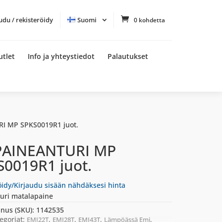
udu / rekisteröidy
Suomi
0 kohdetta
utlet
Info ja yhteystiedot
Palautukset
I MP SPKS0019R1 juot.
PAINEANTURI MP
S0019R1 juot.
öidy/Kirjaudu sisään nähdäksesi hinta
uri matalapaine
nus (SKU):
1142535
egoriat:
,
,
,
,
EMI22T
EMI28T
EMI43T
Lämpöässä Emi