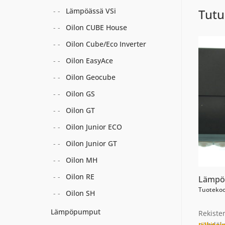
Lämpöässä VSi
Tutu
Oilon CUBE House
Oilon Cube/Eco Inverter
Oilon EasyAce
Oilon Geocube
Oilon GS
Oilon GT
Oilon Junior ECO
Oilon Junior GT
Oilon MH
Oilon RE
Lämpö
Tuotekoo
Oilon SH
Lämpöpumput
Rekiste
nähdäks