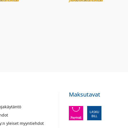
imituksessa
Jälkitoimituksessa
Maksutavat
ojakäytäntö
hdot
y:n yleiset myyntiehdot