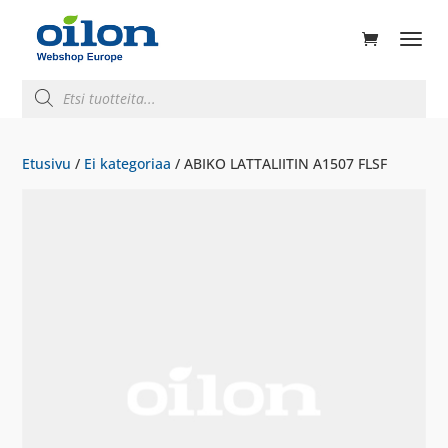
ducts
rch
Products
search
Etusivu
/
Ei kategoriaa
/ ABIKO LATTALIITIN A1507 FLSF