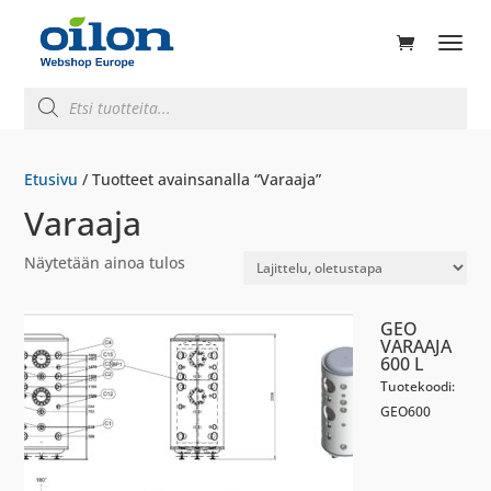
ducts
rch
Products
search
Etusivu
/ Tuotteet avainsanalla “Varaaja”
Varaaja
Näytetään ainoa tulos
GEO
VARAAJA
600 L
Tuotekoodi:
GEO600