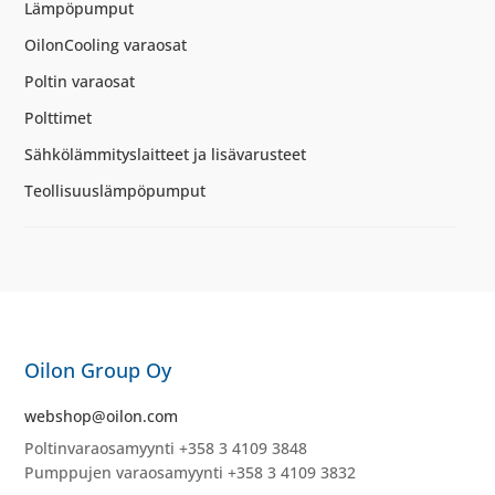
Lämpöpumput
OilonCooling varaosat
Poltin varaosat
Polttimet
Sähkölämmityslaitteet ja lisävarusteet
Teollisuuslämpöpumput
Oilon Group Oy
webshop@oilon.com
Poltinvaraosamyynti +358 3 4109 3848
Pumppujen varaosamyynti +358 3 4109 3832