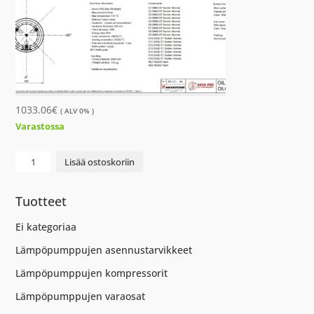
1033.06
€
( ALV 0% )
Varastossa
GEO
Lisää ostoskoriin
VARAAJA
600
Tuotteet
L
määrä
Ei kategoriaa
Lämpöpumppujen asennustarvikkeet
Lämpöpumppujen kompressorit
Lämpöpumppujen varaosat