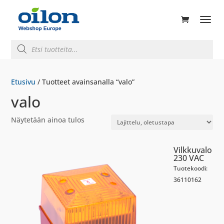
ducts
rch
Products
search
Etusivu
/ Tuotteet avainsanalla “valo”
valo
Näytetään ainoa tulos
Vilkkuvalo
230 VAC
Tuotekoodi:
36110162