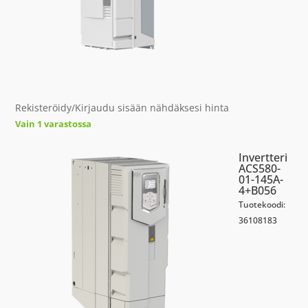
Rekisteröidy/Kirjaudu sisään nähdäksesi hinta
Vain 1 varastossa
Invertteri
ACS580-
01-145A-
4+B056
Tuotekoodi:
36108183