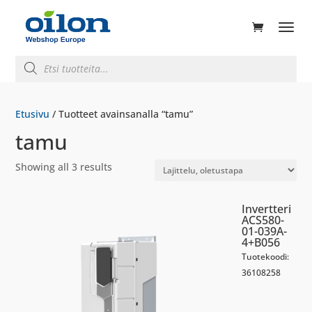
ducts
rch
Products
search
Etusivu
/ Tuotteet avainsanalla “tamu”
tamu
Showing all 3 results
Invertteri
ACS580-
01-039A-
4+B056
Tuotekoodi:
36108258