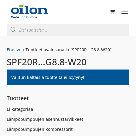
ducts
rch
Products
search
Etusivu
/ Tuotteet avainsanalla “SPF20R...G8.8-W20”
SPF20R...G8.8-W20
Valitun kaltaisia tuotteita ei löytynyt.
Tuotteet
Ei kategoriaa
Lämpöpumppujen asennustarvikkeet
Lämpöpumppujen kompressorit