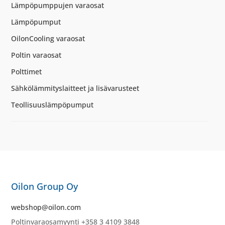
Lämpöpumppujen varaosat
Lämpöpumput
OilonCooling varaosat
Poltin varaosat
Polttimet
Sähkölämmityslaitteet ja lisävarusteet
Teollisuuslämpöpumput
Oilon Group Oy
webshop@oilon.com
Poltinvaraosamyynti +358 3 4109 3848