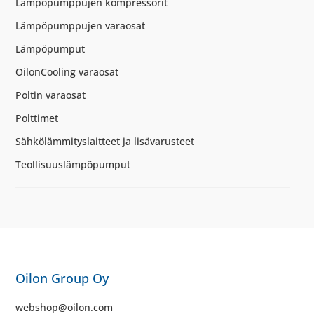
Lämpöpumppujen kompressorit
Lämpöpumppujen varaosat
Lämpöpumput
OilonCooling varaosat
Poltin varaosat
Polttimet
Sähkölämmityslaitteet ja lisävarusteet
Teollisuuslämpöpumput
Oilon Group Oy
webshop@oilon.com