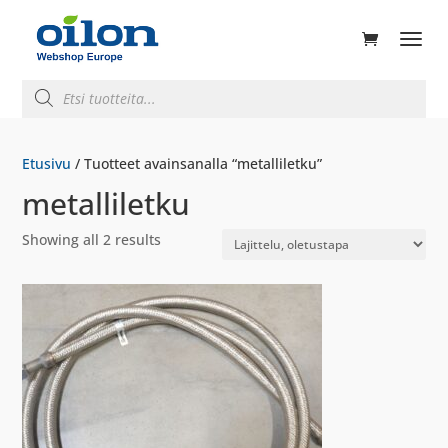
ducts
rch
Products
search
Etusivu
/ Tuotteet avainsanalla “metalliletku”
metalliletku
Showing all 2 results