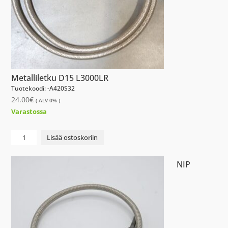
Metalliletku D15 L3000LR
Tuotekoodi: -A420S32
24.00
€
( ALV 0% )
Varastossa
Metalliletku
Lisää ostoskoriin
D15
L3000LR
NIP
määrä