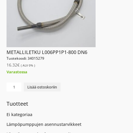
METALLILETKU L006PP1P1-800 DN6
Tuotekoodi: 34015279
16.32
€
( ALV 0% )
Varastossa
NIP
Lisää ostoskoriin
METALLILETKU
L006PP1P1-
Tuotteet
800
DN6
Ei kategoriaa
määrä
Lämpöpumppujen asennustarvikkeet