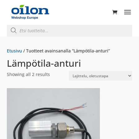
ducts
rch
Products
search
Etusivu
/ Tuotteet avainsanalla “Lämpötila-anturi”
Lämpötila-anturi
Showing all 2 results