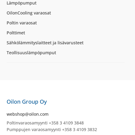
Lämpöpumput
OilonCooling varaosat
Poltin varaosat
Polttimet
Sähkölämmityslaitteet ja lisävarusteet
Teollisuuslämpöpumput
Oilon Group Oy
webshop@oilon.com
Poltinvaraosamyynti +358 3 4109 3848
Pumppujen varaosamyynti +358 3 4109 3832