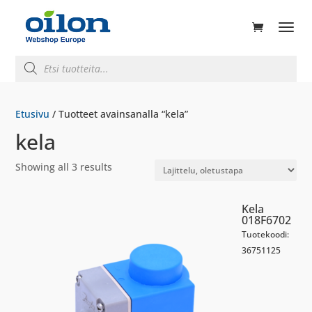
ducts
rch
Products
search
Etusivu
/ Tuotteet avainsanalla “kela”
kela
Showing all 3 results
Kela
018F6702
Tuotekoodi:
36751125