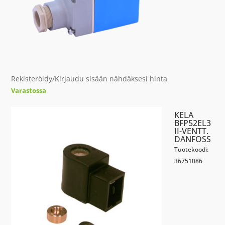
Rekisteröidy/Kirjaudu sisään nähdäksesi hinta
Varastossa
KELA
BFP52EL3
II-VENTT.
DANFOSS
Tuotekoodi:
36751086