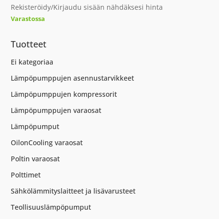
Rekisteröidy/Kirjaudu sisään nähdäksesi hinta
Varastossa
Tuotteet
Ei kategoriaa
Lämpöpumppujen asennustarvikkeet
Lämpöpumppujen kompressorit
Lämpöpumppujen varaosat
Lämpöpumput
OilonCooling varaosat
Poltin varaosat
Polttimet
Sähkölämmityslaitteet ja lisävarusteet
Teollisuuslämpöpumput