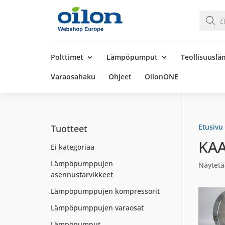
Product
search
Products
search
Polttimet
Lämpöpumput
Teollisuusl
Varaosahaku
Ohjeet
OilonONE
Etusivu
Tuotteet
KA
Ei kategoriaa
Lämpöpumppujen
Näytetä
asennustarvikkeet
Lämpöpumppujen kompressorit
Lämpöpumppujen varaosat
Lämpöpumput