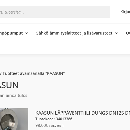
s
Kirja
ämpöpumput
Sähkölämmityslaitteet ja lisävarusteet
O
/ Tuotteet avainsanalla “KAASUN”
ASUN
än ainoa tulos
KAASUN LÄPPÄVENTTIILI DUNGS DN125 D
Tuotekoodi: 34013386
98.00
€
( ALV 0% )