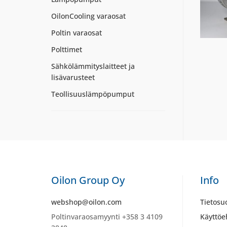
OilonCooling varaosat
Poltin varaosat
Polttimet
Sähkölämmityslaitteet ja
lisävarusteet
Teollisuuslämpöpumput
Oilon Group Oy
Info
webshop@oilon.com
Tietosu
Poltinvaraosamyynti +358 3 4109
Käyttöe