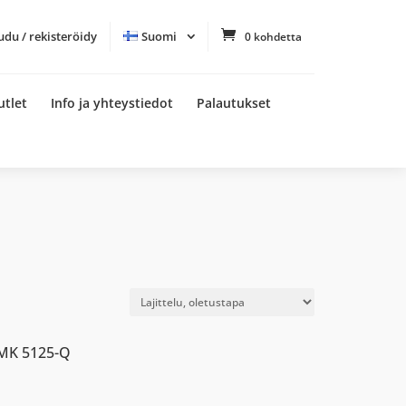
udu / rekisteröidy
Suomi
0 kohdetta
utlet
Info ja yhteystiedot
Palautukset
MK 5125-Q