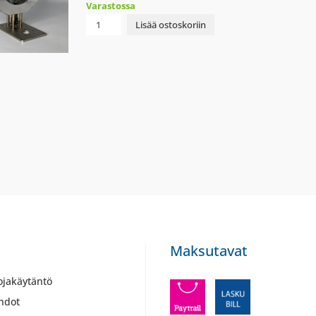
Varastossa
KAASUN
Lisää ostoskoriin
LÄPPÄVENTTIILI
DUNGS
DN125
DMK
5125-
Q
määrä
Maksutavat
ojakäytäntö
hdot